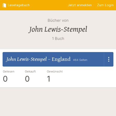
Lesetagebuch
Jetzt anmelden
Zum Login
Bücher von
John Lewis-Stempel
1 Buch
John Lewis-Stempel
–
England
464 Seiten
Gelesen
Gekauft
Gewünscht
0
0
1