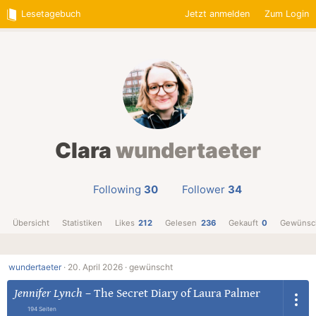
Lesetagebuch
Jetzt anmelden
Zum Login
Clara
wundertaeter
Following
30
Follower
34
Übersicht
Statistiken
Likes
212
Gelesen
236
Gekauft
0
Gewünsc
wundertaeter
·
20. April 2026 ·
gewünscht
Jennifer Lynch
–
The Secret Diary of Laura Palmer
194 Seiten