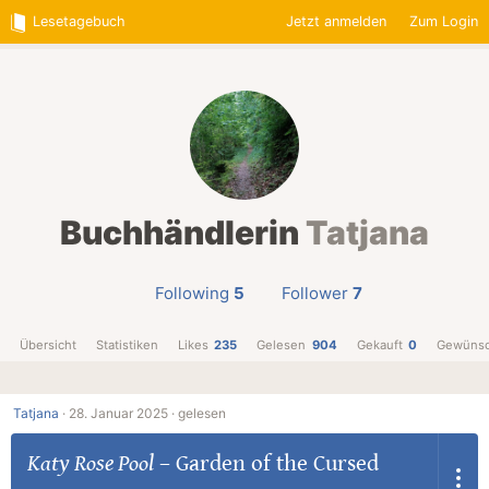
Lesetagebuch
Jetzt anmelden
Zum Login
Buchhändlerin
Tatjana
Following
5
Follower
7
Übersicht
Statistiken
Likes
235
Gelesen
904
Gekauft
0
Gewünsc
Tatjana
·
28. Januar 2025 ·
gelesen
Katy Rose Pool
–
Garden of the Cursed