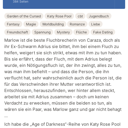
384 Seiten
Garden of the Cursed
Katy Rose Pool
cbt
Jugendbuch
Fantasy
Magie
Worldbuilding
Romanze
Liebe
Freundschaft
Spannung
Mystery
Flüche
Fake Dating
Marlow ist die beste Fluchbrecherin von Caraza, doch als
ihr Ex-Schwarm Adrius sie bittet, ihm bei einem Fluch zu
helfen, weigert sie sich strikt, etwas mit ihm zu tun haben.
Bis sie erfährt, dass der Fluch, mit dem Adrius belegt
wurde, ein Nötigungsfluch ist, der ihn zwingt, alles zu tun,
was man ihm befiehlt – und dass die Person, die ihn
verflucht hat, sehr wahrscheinlich auch die Person ist, die
für das Verschwinden ihrer Mutter verantwortlich ist.
Entschlossen, herauszufinden, wer hinter allem steckt,
arbeitet sie mit Adrius zusammen – doch um keinen
Verdacht zu erwecken, müssen die beiden so tun, als
wären sie ein Paar, was Marlow ganz und gar nicht behagt
…
Ich habe die „Age of Darkness“-Reihe von Katy Rose Pool