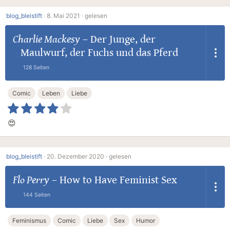
blog_bleistift
·
8. Mai 2021 ·
gelesen
Charlie Mackesy
–
Der Junge, der
Maulwurf, der Fuchs und das Pferd
128 Seiten
Comic
Leben
Liebe
😍
blog_bleistift
·
20. Dezember 2020 ·
gelesen
Flo Perry
–
How to Have Feminist Sex
144 Seiten
Feminismus
Comic
Liebe
Sex
Humor