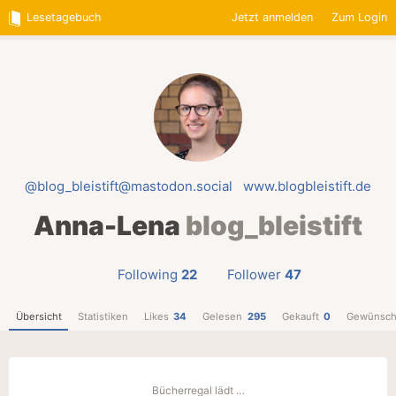
Lesetagebuch
Jetzt anmelden
Zum Login
@blog_bleistift@mastodon.social
www.blogbleistift.de
Anna-Lena
blog_bleistift
Following
22
Follower
47
Übersicht
Statistiken
Likes
34
Gelesen
295
Gekauft
0
Gewünsch
Bücherregal lädt …