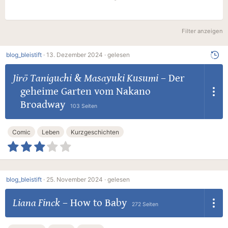
Filter anzeigen
blog_bleistift
·
13. Dezember 2024 ·
gelesen
Jirō Taniguchi
&
Masayuki Kusumi
–
Der
geheime Garten vom Nakano
Broadway
103 Seiten
Comic
Leben
Kurzgeschichten
blog_bleistift
·
25. November 2024 ·
gelesen
Liana Finck
–
How to Baby
272 Seiten