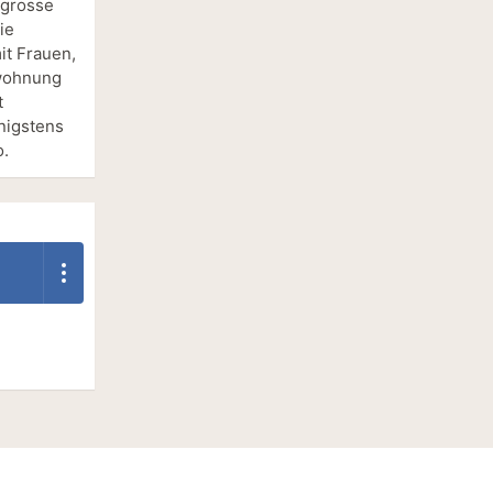
h grosse
ie
it Frauen,
nwohnung
t
enigstens
o.