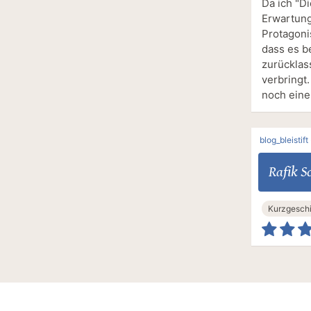
Da ich "Di
Erwartung
Protagoni
dass es b
zurücklas
verbringt
noch eine
blog_bleistift
Rafik S
Kurzgesch