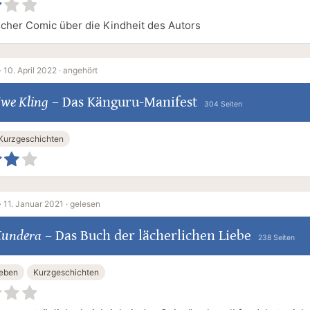
cher Comic über die Kindheit des Autors
·
10. April 2022 ·
angehört
we Kling
–
Das Känguru-Manifest
304 Seiten
Kurzgeschichten
·
11. Januar 2021 ·
gelesen
Kundera
–
Das Buch der lächerlichen Liebe
238 Seiten
eben
Kurzgeschichten