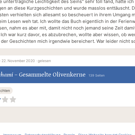
e unterträgliche Leichtigkeit des Seins" sehr toll fand, hatte ic
en an diese Kurzgeschichten und wurde masslos enttäuscht. D
sten verhielten sich allesamt so bescheuert in ihrem Umgang m
eim Lesen weh tat. Ich wollte das Buch eigentlich in der Ferie
sen, nahm es aber mit, damit nicht noch jemand seine Zeit dami
. Ich war kurz davor, es abzubrechen, wollte aber wissen, ob w
 der Geschichten mich irgendwie bereichert. War leider nicht s
·
22. November 2020 ·
gelesen
chami
–
Gesammelte Olivenkerne
139 Seiten
ichten