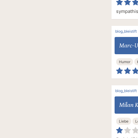
sympathis
blog_bleistift
Marc-U
Humor
blog_bleistift
Milan 
Liebe
L