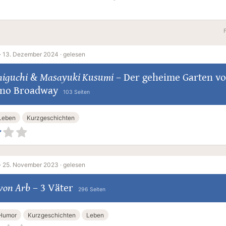
·
13. Dezember 2024 ·
gelesen
niguchi
&
Masayuki Kusumi
–
Der geheime Garten v
no Broadway
103 Seiten
Leben
Kurzgeschichten
·
25. November 2023 ·
gelesen
von Arb
–
3 Väter
296 Seiten
Humor
Kurzgeschichten
Leben