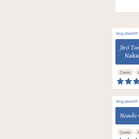
blog_bleistift
Jirō Ta
Naka
Comic
blog_bleistift
Nando 
Comic