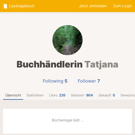
Lesetagebuch
Jetzt anmelden
Zum Login
Buchhändlerin
Tatjana
Following
5
Follower
7
Übersicht
Statistiken
Likes
235
Gelesen
904
Gekauft
0
Gewünsc
Bücherregal lädt …