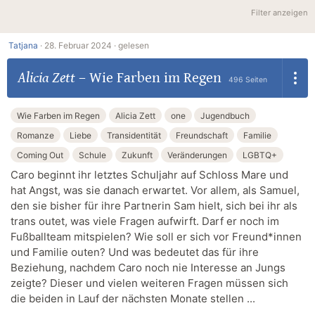
Filter anzeigen
Tatjana
·
28. Februar 2024 ·
gelesen
Alicia Zett
–
Wie Farben im Regen
496 Seiten
Wie Farben im Regen
Alicia Zett
one
Jugendbuch
Romanze
Liebe
Transidentität
Freundschaft
Familie
Coming Out
Schule
Zukunft
Veränderungen
LGBTQ+
Caro beginnt ihr letztes Schuljahr auf Schloss Mare und
hat Angst, was sie danach erwartet. Vor allem, als Samuel,
den sie bisher für ihre Partnerin Sam hielt, sich bei ihr als
trans outet, was viele Fragen aufwirft. Darf er noch im
Fußballteam mitspielen? Wie soll er sich vor Freund*innen
und Familie outen? Und was bedeutet das für ihre
Beziehung, nachdem Caro noch nie Interesse an Jungs
zeigte? Dieser und vielen weiteren Fragen müssen sich
die beiden in Lauf der nächsten Monate stellen ...