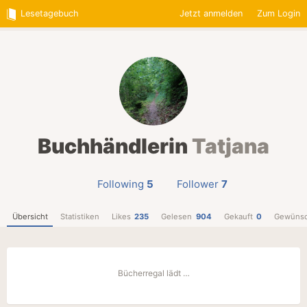
Lesetagebuch
Jetzt anmelden
Zum Login
Buchhändlerin
Tatjana
Following
5
Follower
7
Übersicht
Statistiken
Likes
235
Gelesen
904
Gekauft
0
Gewünsc
Bücherregal lädt …