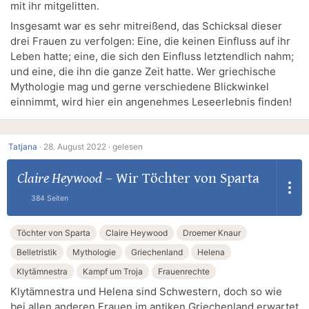
mit ihr mitgelitten.
Insgesamt war es sehr mitreißend, das Schicksal dieser
drei Frauen zu verfolgen: Eine, die keinen Einfluss auf ihr
Leben hatte; eine, die sich den Einfluss letztendlich nahm;
und eine, die ihn die ganze Zeit hatte. Wer griechische
Mythologie mag und gerne verschiedene Blickwinkel
einnimmt, wird hier ein angenehmes Leseerlebnis finden!
Tatjana
·
28. August 2022 ·
gelesen
Claire Heywood
–
Wir Töchter von Sparta
384 Seiten
Töchter von Sparta
Claire Heywood
Droemer Knaur
Belletristik
Mythologie
Griechenland
Helena
Klytämnestra
Kampf um Troja
Frauenrechte
Klytämnestra und Helena sind Schwestern, doch so wie
bei allen anderen Frauen im antiken Griechenland erwartet