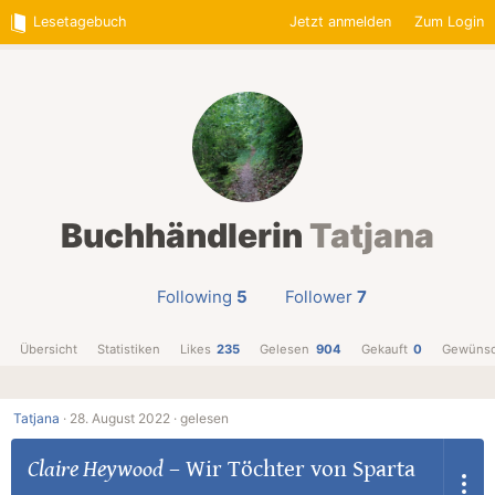
Lesetagebuch
Jetzt anmelden
Zum Login
Buchhändlerin
Tatjana
Following
5
Follower
7
Übersicht
Statistiken
Likes
235
Gelesen
904
Gekauft
0
Gewünsc
Tatjana
·
28. August 2022 ·
gelesen
Claire Heywood
–
Wir Töchter von Sparta