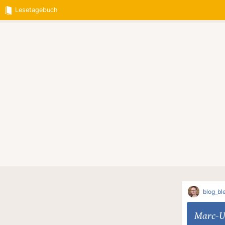
Lesetagebuch
blog_ble
Marc-U