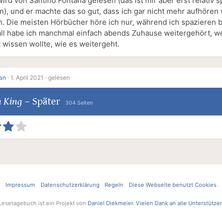
rd von Santino Fontana gelesen (das ist mir aber erst relativ s
n), und er machte das so gut, dass ich gar nicht mehr aufhören 
. Die meisten Hörbücher höre ich nur, während ich spazieren bi
ll habe ich manchmal einfach abends Zuhause weitergehört, we
 wissen wollte, wie es weitergeht.
an
·
1. April 2021 ·
gelesen
n King
–
Später
304 Seiten
Impressum
Datenschutzerklärung
Regeln
Diese Webseite benutzt Cookies
Lesetagebuch ist ein Projekt von
Daniel Diekmeier
.
Vielen Dank an alle Unterstütze