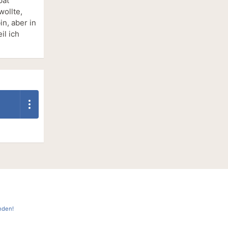
pät
wollte,
n, aber in
il ich
nden!