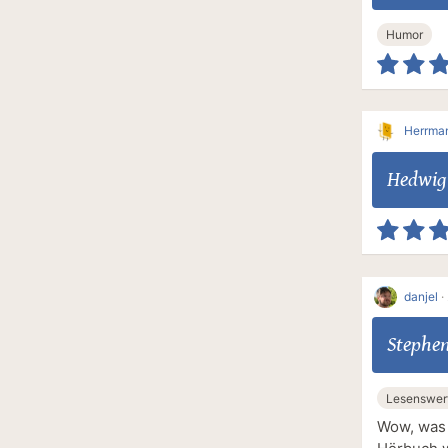
Humor
Herrma
Hedwig 
danjel
·
Stephe
Lesenswer
Wow, was 