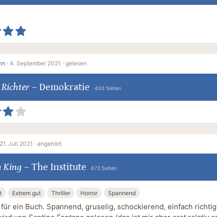
nn
·
4. September 2021 ·
gelesen
Richter
–
Demokratie
400 Seiten
21. Juli 2021 ·
angehört
n King
–
The Institute
672 Seiten
t
Extrem gut
Thriller
Horror
Spannend
für ein Buch. Spannend, gruselig, schockierend, einfach richtig