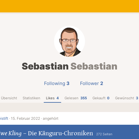
Sebastian
Sebastian
Following
3
Follower
2
Übersicht
Statistiken
Likes
4
Gelesen
355
Gekauft
0
Gewünscht
3
istift
·
15. Februar 2022 ·
angehört
we Kling
–
Die Känguru-Chroniken
272 Seiten