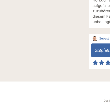
Hörbuch wi
aufgefalle
zuzuhören
diesem Fa
unbedingt
Sebasti
Stephe
Das 