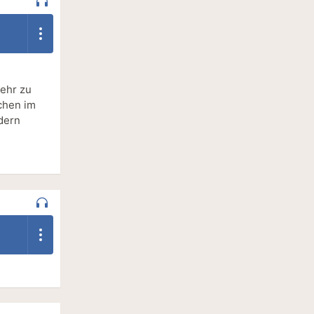
ehr zu
achen im
dern