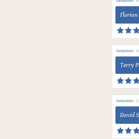
Sebastian
·
4
Florian
Sebastian
·
4
Terry P
Sebastian
·
2
David S