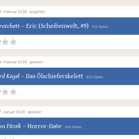
4. Februar 2026 ·
angehört
ratchett
–
Eric (Scheibenwelt, #9)
153 Seiten
4. Februar 2026 ·
gelesen
rd Kegel
–
Das Ölschieferskelett
623 Seiten
7. Januar 2026 ·
gelesen
an Fitzek
–
Horror-Date
346 Seiten