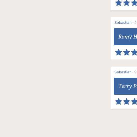
Sebastian
·
4
Romy 
Sebastian
·
9
Terry P