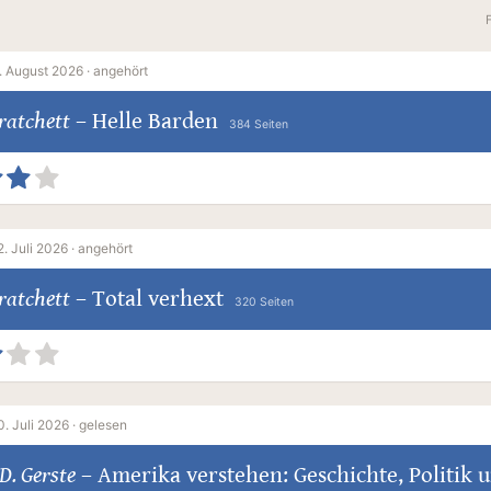
. August 2026 ·
angehört
ratchett
–
Helle Barden
384 Seiten
2. Juli 2026 ·
angehört
ratchett
–
Total verhext
320 Seiten
0. Juli 2026 ·
gelesen
D. Gerste
–
Amerika verstehen: Geschichte, Politik 