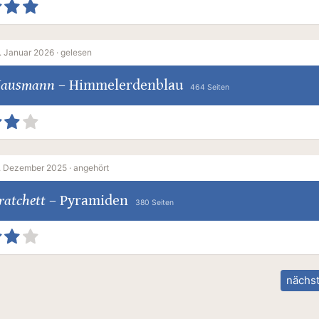
. Januar 2026 ·
gelesen
Hausmann
–
Himmelerdenblau
464 Seiten
. Dezember 2025 ·
angehört
ratchett
–
Pyramiden
380 Seiten
nächst