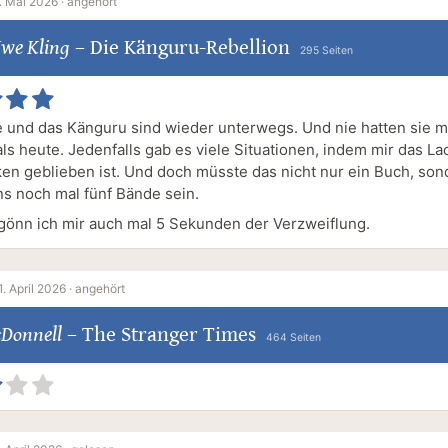
. Mai 2026 ·
angehört
we Kling
–
Die Känguru-Rebellion
295 Seiten
und das Känguru sind wieder unterwegs. Und nie hatten sie m
als heute. Jedenfalls gab es viele Situationen, indem mir das L
ken geblieben ist. Und doch müsste das nicht nur ein Buch, son
s noch mal fünf Bände sein.
 gönn ich mir auch mal 5 Sekunden der Verzweiflung.
1. April 2026 ·
angehört
cDonnell
–
The Stranger Times
464 Seiten