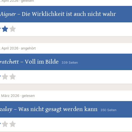
. April 2026 ·
gelesen
 Aigner
–
Die Wirklichkeit ist auch nicht wahr
. April 2026 ·
angehört
ratchett
–
Voll im Bilde
339 Seiten
. März 2026 ·
gelesen
zalay
–
Was nicht gesagt werden kann
350 Seiten