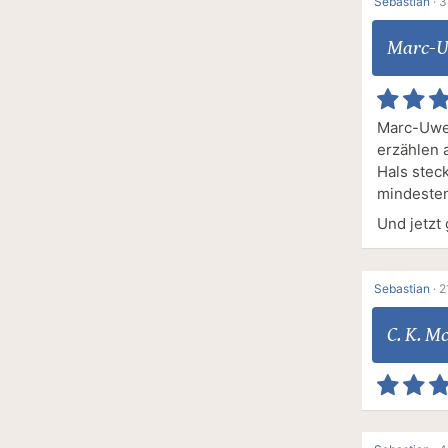
Sebastian
·
3
Marc-U
Marc-Uwe 
erzählen 
Hals stec
mindesten
Und jetzt
Sebastian
·
2
C. K. M