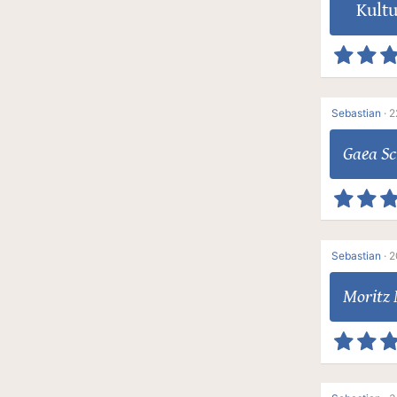
Kult
Sebastian
·
2
Gaea Sc
Sebastian
·
2
Moritz 