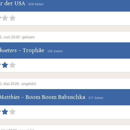
ur der USA
208 Seiten
2. Juni 2026 ·
gelesen
hoeters
–
Trophäe
256 Seiten
0. Mai 2026 ·
angehört
Matthies
–
Boom Boom Babuschka
317 Seiten