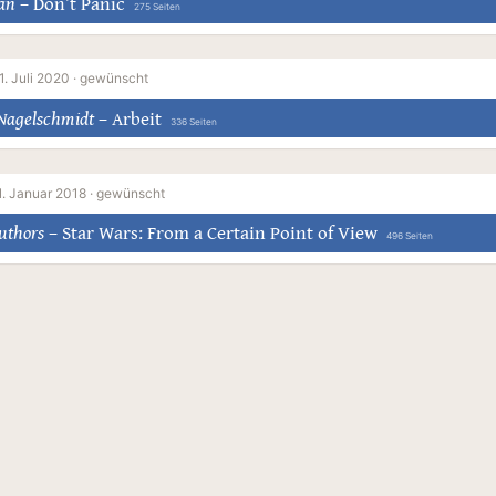
an
–
Don’t Panic
275 Seiten
1. Juli 2020 ·
gewünscht
Nagelschmidt
–
Arbeit
336 Seiten
1. Januar 2018 ·
gewünscht
uthors
–
Star Wars: From a Certain Point of View
496 Seiten