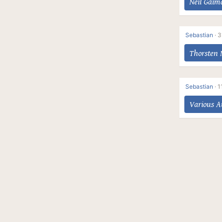
Neil Gaim
Sebastian
·
3
Thorsten 
Sebastian
·
1
Various A