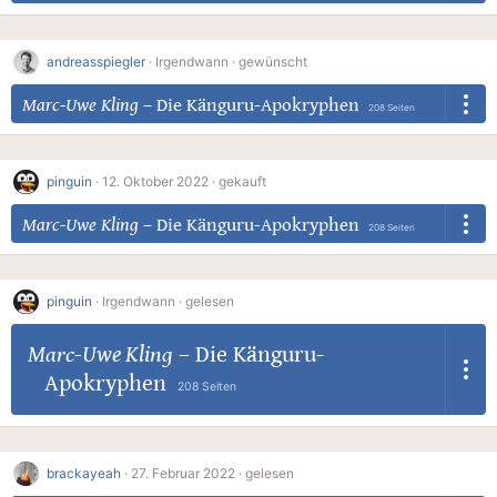
andreasspiegler
·
Irgendwann ·
gewünscht
Marc-Uwe Kling
–
Die Känguru-Apokryphen
208 Seiten
pinguin
·
12. Oktober 2022 ·
gekauft
Marc-Uwe Kling
–
Die Känguru-Apokryphen
208 Seiten
pinguin
·
Irgendwann ·
gelesen
Marc-Uwe Kling
–
Die Känguru-
Apokryphen
208 Seiten
brackayeah
·
27. Februar 2022 ·
gelesen