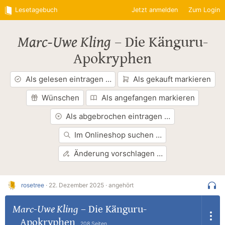
Lesetagebuch
Jetzt anmelden
Zum Login
Marc-Uwe Kling
–
Die Känguru-
Apokryphen
Als gelesen eintragen …
Als gekauft markieren
Wünschen
Als angefangen markieren
Als abgebrochen eintragen …
Im Onlineshop suchen …
Änderung vorschlagen …
rosetree
·
22. Dezember 2025 ·
angehört
Marc-Uwe Kling
–
Die Känguru-
Apokryphen
208 Seiten