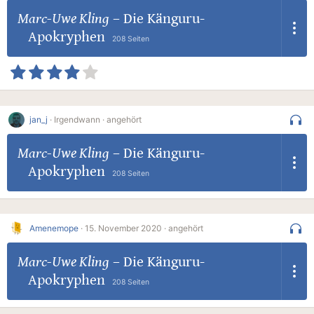
Marc-Uwe Kling
–
Die Känguru-
Apokryphen
208 Seiten
jan_j
·
Irgendwann ·
angehört
Marc-Uwe Kling
–
Die Känguru-
Apokryphen
208 Seiten
Amenemope
·
15. November 2020 ·
angehört
Marc-Uwe Kling
–
Die Känguru-
Apokryphen
208 Seiten