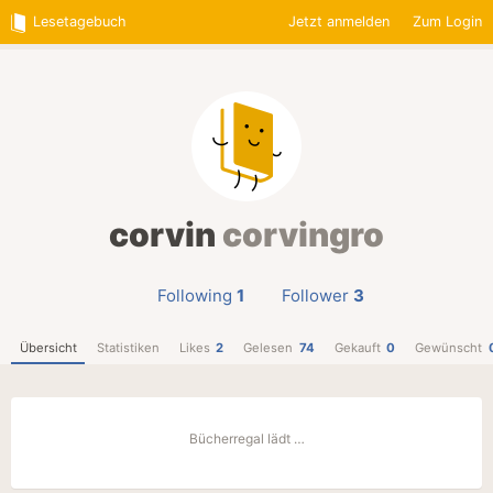
Lesetagebuch
Jetzt anmelden
Zum Login
corvin
corvingro
Following
1
Follower
3
Übersicht
Statistiken
Likes
2
Gelesen
74
Gekauft
0
Gewünscht
Bücherregal lädt …