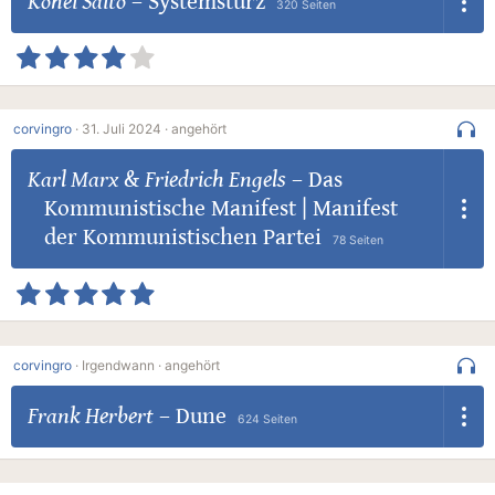
Kohei Saito
–
Systemsturz
320 Seiten
corvingro
·
31. Juli 2024 ·
angehört
Karl Marx
&
Friedrich Engels
–
Das
Kommunistische Manifest | Manifest
der Kommunistischen Partei
78 Seiten
corvingro
·
Irgendwann ·
angehört
Frank Herbert
–
Dune
624 Seiten