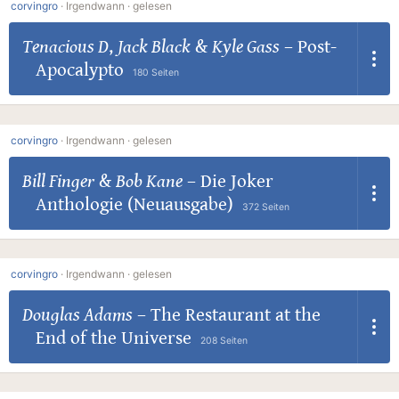
corvingro
·
Irgendwann ·
gelesen
Tenacious D
,
Jack Black
&
Kyle Gass
–
Post-
Apocalypto
180 Seiten
corvingro
·
Irgendwann ·
gelesen
Bill Finger
&
Bob Kane
–
Die Joker
Anthologie (Neuausgabe)
372 Seiten
corvingro
·
Irgendwann ·
gelesen
Douglas Adams
–
The Restaurant at the
End of the Universe
208 Seiten