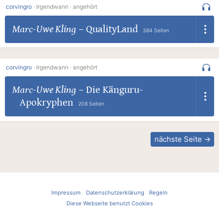
corvingro
·
Irgendwann ·
angehört
Marc-Uwe Kling
–
QualityLand
384 Seiten
corvingro
·
Irgendwann ·
angehört
Marc-Uwe Kling
–
Die Känguru-
Apokryphen
208 Seiten
nächste Seite →
Impressum
Datenschutzerklärung
Regeln
Diese Webseite benutzt Cookies