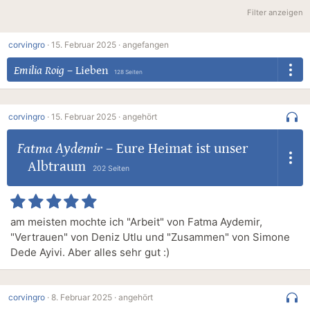
Filter anzeigen
corvingro
·
15. Februar 2025 ·
angefangen
Emilia Roig
–
Lieben
128 Seiten
corvingro
·
15. Februar 2025 ·
angehört
Fatma Aydemir
–
Eure Heimat ist unser
Albtraum
202 Seiten
am meisten mochte ich "Arbeit" von Fatma Aydemir,
"Vertrauen" von Deniz Utlu und "Zusammen" von Simone
Dede Ayivi. Aber alles sehr gut :)
corvingro
·
8. Februar 2025 ·
angehört