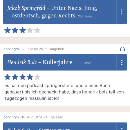
Jakob Springfeld
–
Unter Nazis. Jung,
ostdeutsch, gegen Rechts
256 Seiten
corvingro
·
3. Februar 2025 ·
angehört
Hendrik Bolz
–
Nullerjahre
336 Seiten
es hat den podcast springerstiefel und dieses Buch
gedauert bis ich gecheckt habe, dass hendrik bolz teil von
zugezogen maskulin ist lol
corvingro
·
18. August 2024 ·
gelesen