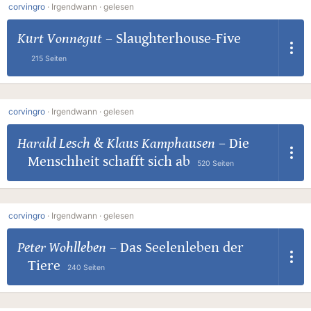
corvingro
·
Irgendwann ·
gelesen
Kurt Vonnegut
–
Slaughterhouse-Five
215 Seiten
corvingro
·
Irgendwann ·
gelesen
Harald Lesch
&
Klaus Kamphausen
–
Die
Menschheit schafft sich ab
520 Seiten
corvingro
·
Irgendwann ·
gelesen
Peter Wohlleben
–
Das Seelenleben der
Tiere
240 Seiten