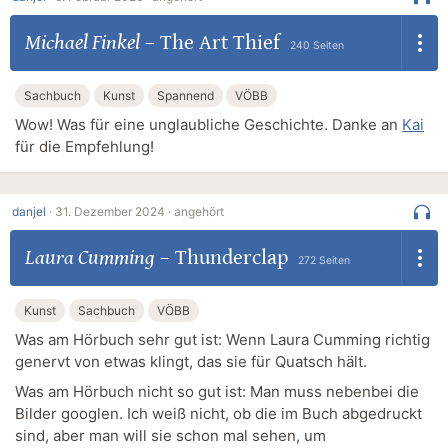
Michael Finkel
–
The Art Thief
240 Seiten
Sachbuch
Kunst
Spannend
VÖBB
Wow! Was für eine unglaubliche Geschichte. Danke an
Kai
für die Empfehlung!
danjel
·
31. Dezember 2024 ·
angehört
Laura Cumming
–
Thunderclap
272 Seiten
Kunst
Sachbuch
VÖBB
Was am Hörbuch sehr gut ist: Wenn Laura Cumming richtig
genervt von etwas klingt, das sie für Quatsch hält.
Was am Hörbuch nicht so gut ist: Man muss nebenbei die
Bilder googlen. Ich weiß nicht, ob die im Buch abgedruckt
sind, aber man will sie schon mal sehen, um