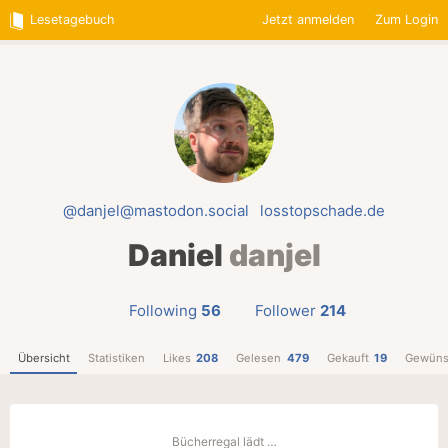
Lesetagebuch
Jetzt anmelden
Zum Login
@danjel@mastodon.social
losstopschade.de
Daniel
danjel
Following
56
Follower
214
Übersicht
Statistiken
Likes
208
Gelesen
479
Gekauft
19
Gewüns
Bücherregal lädt …