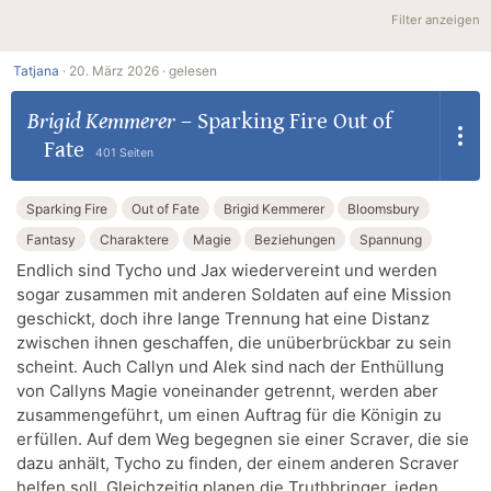
Filter anzeigen
Tatjana
·
20. März 2026 ·
gelesen
Brigid Kemmerer
–
Sparking Fire Out of
Fate
401 Seiten
Sparking Fire
Out of Fate
Brigid Kemmerer
Bloomsbury
Fantasy
Charaktere
Magie
Beziehungen
Spannung
Endlich sind Tycho und Jax wiedervereint und werden
sogar zusammen mit anderen Soldaten auf eine Mission
geschickt, doch ihre lange Trennung hat eine Distanz
zwischen ihnen geschaffen, die unüberbrückbar zu sein
scheint. Auch Callyn und Alek sind nach der Enthüllung
von Callyns Magie voneinander getrennt, werden aber
zusammengeführt, um einen Auftrag für die Königin zu
erfüllen. Auf dem Weg begegnen sie einer Scraver, die sie
dazu anhält, Tycho zu finden, der einem anderen Scraver
helfen soll. Gleichzeitig planen die Truthbringer, jeden