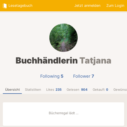
Lesetagebuch
Jetzt anmelden
Zum Login
Buchhändlerin
Tatjana
Following
5
Follower
7
Übersicht
Statistiken
Likes
235
Gelesen
904
Gekauft
0
Gewünsc
Bücherregal lädt …