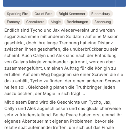
Sparking Fire
Out of Fate
Brigid Kemmerer
Bloomsbury
Fantasy
Charaktere
Magie
Beziehungen
Spannung
Endlich sind Tycho und Jax wiedervereint und werden
sogar zusammen mit anderen Soldaten auf eine Mission
geschickt, doch ihre lange Trennung hat eine Distanz
zwischen ihnen geschaffen, die unüberbrückbar zu sein
scheint. Auch Callyn und Alek sind nach der Enthüllung
von Callyns Magie voneinander getrennt, werden aber
zusammengeführt, um einen Auftrag für die Königin zu
erfüllen. Auf dem Weg begegnen sie einer Scraver, die sie
dazu anhält, Tycho zu finden, der einem anderen Scraver
helfen soll. Gleichzeitig planen die Truthbringer, jeden
auszulöschen, der Magie in sich trägt …
Mit diesem Band wird die Geschichte um Tycho, Jax,
Callyn und Alek abgeschlossen und das glücklicherweise
sehr zufriedenstellend. Beide Paare haben erst einmal ihr
eigenes Abenteuer mit eigenen Problemen, bevor sie
relativ spät aufeinandertreffen, um sich auf das Finale