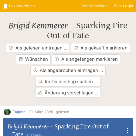
Lesetagebuch
Jetzt anmelden
Zum Login
Brigid Kemmerer
–
Sparking Fire
Out of Fate
Als gelesen eintragen …
Als gekauft markieren
Wünschen
Als angefangen markieren
Als abgebrochen eintragen …
Im Onlineshop suchen …
Änderung vorschlagen …
Tatjana
·
20. März 2026 ·
gelesen
Brigid Kemmerer
–
Sparking Fire Out of
Fate
401 Seiten