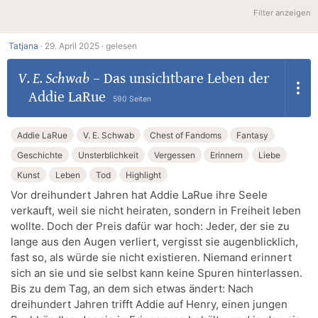
Filter anzeigen
Tatjana
·
29. April 2025 ·
gelesen
V. E. Schwab
–
Das unsichtbare Leben der
Addie LaRue
590 Seiten
Addie LaRue
V. E. Schwab
Chest of Fandoms
Fantasy
Geschichte
Unsterblichkeit
Vergessen
Erinnern
Liebe
Kunst
Leben
Tod
Highlight
Vor dreihundert Jahren hat Addie LaRue ihre Seele
verkauft, weil sie nicht heiraten, sondern in Freiheit leben
wollte. Doch der Preis dafür war hoch: Jeder, der sie zu
lange aus den Augen verliert, vergisst sie augenblicklich,
fast so, als würde sie nicht existieren. Niemand erinnert
sich an sie und sie selbst kann keine Spuren hinterlassen.
Bis zu dem Tag, an dem sich etwas ändert: Nach
dreihundert Jahren trifft Addie auf Henry, einen jungen