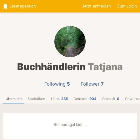
Lesetagebuch
Jetzt anmelden
Zum Login
Buchhändlerin
Tatjana
Following
5
Follower
7
Übersicht
Statistiken
Likes
235
Gelesen
904
Gekauft
0
Gewünsc
Bücherregal lädt …