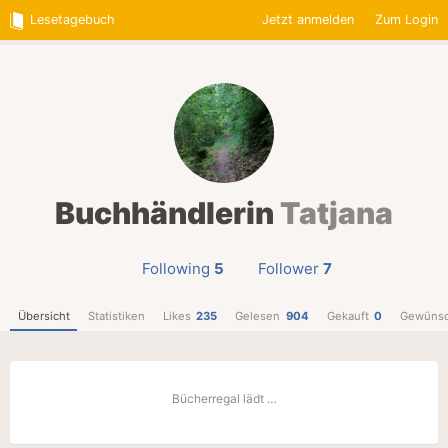
Lesetagebuch
Jetzt anmelden
Zum Login
Buchhändlerin
Tatjana
Following
5
Follower
7
Übersicht
Statistiken
Likes
235
Gelesen
904
Gekauft
0
Gewünsc
Bücherregal lädt …