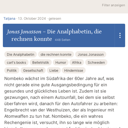
Filter anzeigen
Tatjana
·
13. Oktober 2024 ·
gelesen
Jonas Jonasson
–
Die Analphabetin, die
rechnen konnte
448 Seiten
Die Analphabetin
die rechnen konnte
Jonas Jonasson
carl's books
Belletristik
Humor
Afrika
Schweden
Politik
Gesellschaft
Liebe
Hindernisse
Nombeko wächst im Südafrika der 60er Jahre auf, was
nicht gerade eine gute Ausgangsbedingung für ein
gesundes und glückliches Leben ist. Zudem ist sie
gezwungen, nach einem Autounfall, bei dem sie selbst
überfahren wird, danach für den Autofahrer zu arbeiten:
Engelbrecht van der Westhuizen, der als Ingenieur mit
Atomwaffen zu tun hat. Nombeko, die ein wahres
Rechengenie ist, versucht, ihn so lange wie möglich