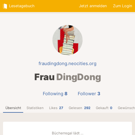
Lesetagebuch
Jetzt anmelden
Zum Login
fraudingdong.neocities.org
Frau
DingDong
Following
8
Follower
3
Übersicht
Statistiken
Likes
27
Gelesen
292
Gekauft
0
Gewünsch
Bücherregal lädt …