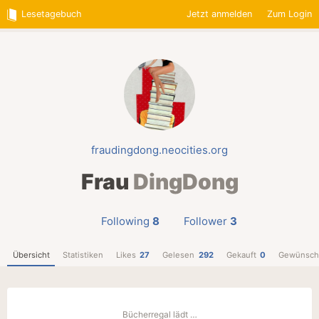
Lesetagebuch
Jetzt anmelden
Zum Login
fraudingdong.neocities.org
Frau
DingDong
Following
8
Follower
3
Übersicht
Statistiken
Likes
27
Gelesen
292
Gekauft
0
Gewünsch
Bücherregal lädt …