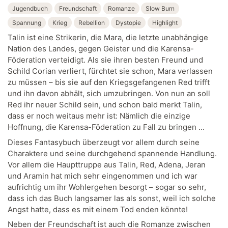
Jugendbuch
Freundschaft
Romanze
Slow Burn
Spannung
Krieg
Rebellion
Dystopie
Highlight
Talin ist eine Strikerin, die Mara, die letzte unabhängige
Nation des Landes, gegen Geister und die Karensa-
Föderation verteidigt. Als sie ihren besten Freund und
Schild Corian verliert, fürchtet sie schon, Mara verlassen
zu müssen – bis sie auf den Kriegsgefangenen Red trifft
und ihn davon abhält, sich umzubringen. Von nun an soll
Red ihr neuer Schild sein, und schon bald merkt Talin,
dass er noch weitaus mehr ist: Nämlich die einzige
Hoffnung, die Karensa-Föderation zu Fall zu bringen ...
Dieses Fantasybuch überzeugt vor allem durch seine
Charaktere und seine durchgehend spannende Handlung.
Vor allem die Haupttruppe aus Talin, Red, Adena, Jeran
und Aramin hat mich sehr eingenommen und ich war
aufrichtig um ihr Wohlergehen besorgt – sogar so sehr,
dass ich das Buch langsamer las als sonst, weil ich solche
Angst hatte, dass es mit einem Tod enden könnte!
Neben der Freundschaft ist auch die Romanze zwischen