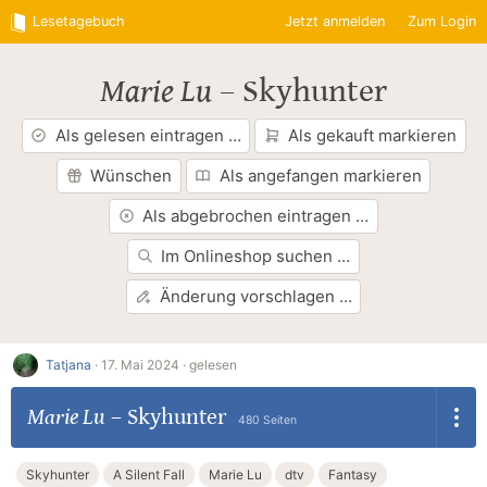
Lesetagebuch
Jetzt anmelden
Zum Login
Marie Lu
–
Skyhunter
Als gelesen eintragen …
Als gekauft markieren
Wünschen
Als angefangen markieren
Als abgebrochen eintragen …
Im Onlineshop suchen …
Änderung vorschlagen …
Tatjana
·
17. Mai 2024 ·
gelesen
Marie Lu
–
Skyhunter
480 Seiten
Skyhunter
A Silent Fall
Marie Lu
dtv
Fantasy