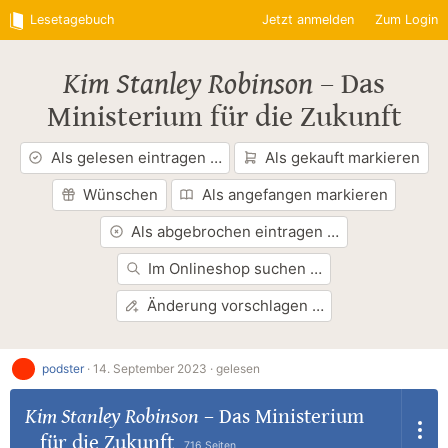
Lesetagebuch
Jetzt anmelden
Zum Login
Kim Stanley Robinson
–
Das
Ministerium für die Zukunft
Als gelesen eintragen …
Als gekauft markieren
Wünschen
Als angefangen markieren
Als abgebrochen eintragen …
Im Onlineshop suchen …
Änderung vorschlagen …
podster
·
14. September 2023 ·
gelesen
Kim Stanley Robinson
–
Das Ministerium
für die Zukunft
716 Seiten