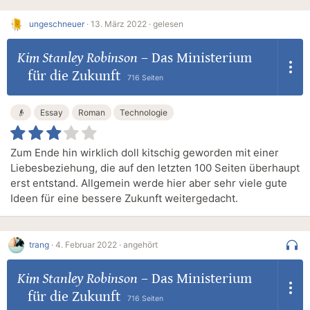
ungeschneuer
·
13. März 2022 ·
gelesen
Kim Stanley Robinson
–
Das Ministerium
für die Zukunft
716 Seiten
👴
Essay
Roman
Technologie
Zum Ende hin wirklich doll kitschig geworden mit einer
Liebesbeziehung, die auf den letzten 100 Seiten überhaupt
erst entstand. Allgemein werde hier aber sehr viele gute
Ideen für eine bessere Zukunft weitergedacht.
trang
·
4. Februar 2022 ·
angehört
Kim Stanley Robinson
–
Das Ministerium
für die Zukunft
716 Seiten