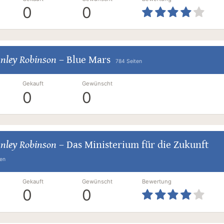
0
0
nley Robinson
–
Blue Mars
784 Seiten
Gekauft
Gewünscht
0
0
nley Robinson
–
Das Ministerium für die Zukunft
ten
Gekauft
Gewünscht
Bewertung
0
0