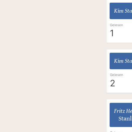
Kim Sta
Gelesen
1
Kim Sta
Gelesen
2
Fritz H
Stan