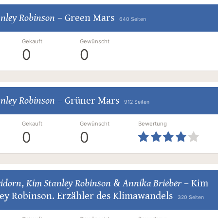
nley Robinson
–
Green Mars
640 Seiten
Gekauft
Gewünscht
0
0
nley Robinson
–
Grüner Mars
912 Seiten
Gekauft
Gewünscht
Bewertung
0
0
eidorn
,
Kim Stanley Robinson
&
Annika Brieber
–
Kim
ley Robinson. Erzähler des Klimawandels
320 Seiten