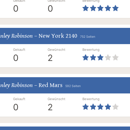
Gekauft
Gewünscht
Bewertung
0
0
nley Robinson
–
New York 2140
752 Seiten
Gekauft
Gewünscht
Bewertung
0
2
nley Robinson
–
Red Mars
592 Seiten
Gekauft
Gewünscht
Bewertung
0
2