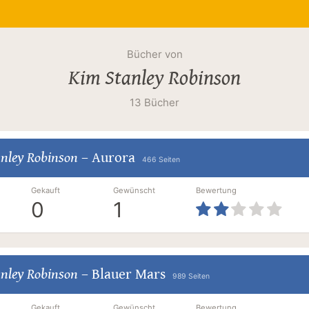
Bücher von
Kim Stanley Robinson
13 Bücher
nley Robinson
–
Aurora
466 Seiten
Gekauft
Gewünscht
Bewertung
0
1
nley Robinson
–
Blauer Mars
989 Seiten
Gekauft
Gewünscht
Bewertung