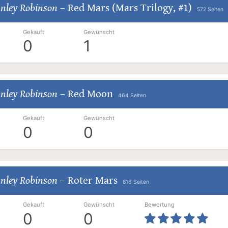
nley Robinson
–
Red Mars (Mars Trilogy, #1)
572 Seiten
Gekauft
Gewünscht
0
1
nley Robinson
–
Red Moon
464 Seiten
Gekauft
Gewünscht
0
0
nley Robinson
–
Roter Mars
816 Seiten
Gekauft
Gewünscht
Bewertung
0
0