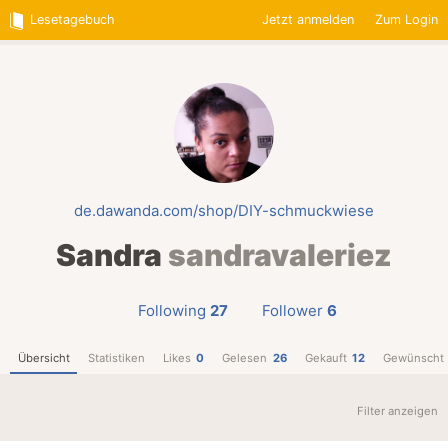
Lesetagebuch
Jetzt anmelden
Zum Login
de.dawanda.com/shop/DIY-schmuckwiese
Sandra
sandravaleriez
Following
27
Follower
6
Übersicht
Statistiken
Likes
0
Gelesen
26
Gekauft
12
Gewünscht
Filter anzeigen