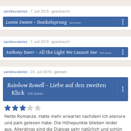
sandravaleriez
·
7. Juli 2015 ·
gewünscht
Leonie Swann
–
Dunkelsprung
384 Seiten
sandravaleriez
·
7. Juli 2015 ·
gewünscht
Anthony Doerr
–
All the Light We Cannot See
544 Seiten
sandravaleriez
·
23. Juli 2015 ·
gelesen
Rainbow Rowell
–
Liebe auf den zweiten
Klick
416 Seiten
Nette Romanze. Hatte mehr erwartet nachdem ich elenore
und park gelesen habe. Die Höhepunkte blieben leider
aus. Allerdings sind die Dialoge sehr natürlich und schön