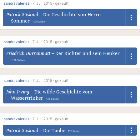
sandravaleriez
·
7. Juli 2015 ·
gekauft
Patrick Süskind
–
Die Geschichte von Herrn
Sommer
100 Seiten
sandravaleriez
·
7. Juli 2015 ·
gekauft
Friedrich Dürrenmatt
–
Der Richter und sein Henker
128 Seiten
sandravaleriez
·
7. Juli 2015 ·
gekauft
John Irving
–
Die wilde Geschichte vom
Wassertrinker
735 Seiten
sandravaleriez
·
7. Juli 2015 ·
gekauft
Patrick Süskind
–
Die Taube
112 Seiten