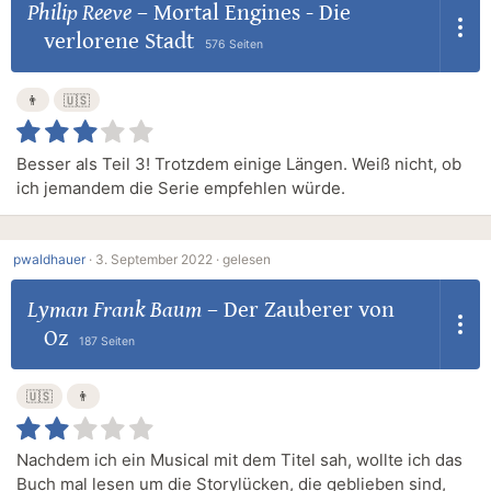
Philip Reeve
–
Mortal Engines - Die
verlorene Stadt
576 Seiten
👨
🇺🇸
Besser als Teil 3! Trotzdem einige Längen. Weiß nicht, ob
ich jemandem die Serie empfehlen würde.
pwaldhauer
·
3. September 2022 ·
gelesen
Lyman Frank Baum
–
Der Zauberer von
Oz
187 Seiten
🇺🇸
👨
Nachdem ich ein Musical mit dem Titel sah, wollte ich das
Buch mal lesen um die Storylücken, die geblieben sind,