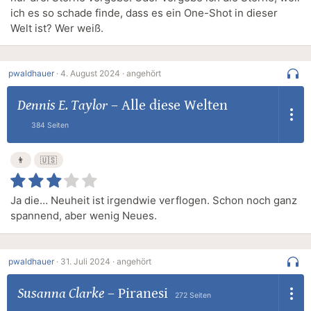
ich es so schade finde, dass es ein One-Shot in dieser
Welt ist? Wer weiß.
pwaldhauer
·
4. August 2024 ·
angehört
Dennis E. Taylor
–
Alle diese Welten
384 Seiten
👨
🇺🇸
Ja die… Neuheit ist irgendwie verflogen. Schon noch ganz
spannend, aber wenig Neues.
pwaldhauer
·
31. Juli 2024 ·
angehört
Susanna Clarke
–
Piranesi
272 Seiten