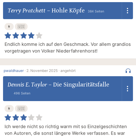
Terry Pratchett
–
Hohle Köpfe
384 Seiten
👨
🇺🇸
Endlich komme ich auf den Geschmack. Vor allem grandios
vorgetragen von Volker Niederfahrenhorst!
pwaldhauer
·
2. November 2025 ·
angehört
Dennis E. Taylor
–
Die Singularitätsfalle
496 Seiten
👨
🇺🇸
Ich werde nicht so richtig warm mit so Einzelgeschichten
von Autoren, die sonst längere Werke verfassen. Es war