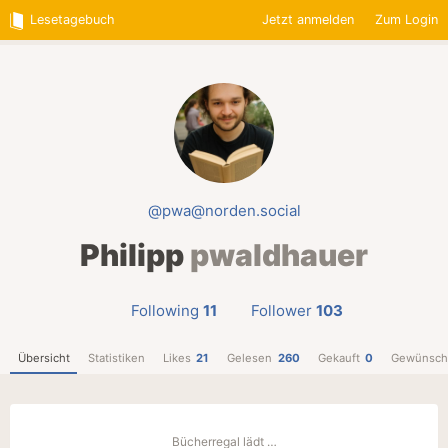
Lesetagebuch
Jetzt anmelden
Zum Login
@pwa@norden.social
Philipp
pwaldhauer
Following
11
Follower
103
Übersicht
Statistiken
Likes
21
Gelesen
260
Gekauft
0
Gewünsch
Bücherregal lädt …