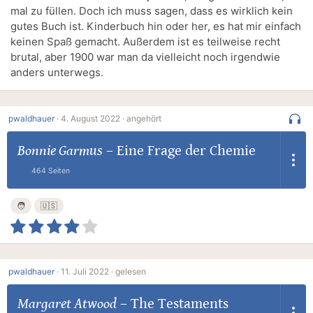
mal zu füllen. Doch ich muss sagen, dass es wirklich kein
gutes Buch ist. Kinderbuch hin oder her, es hat mir einfach
keinen Spaß gemacht. Außerdem ist es teilweise recht
brutal, aber 1900 war man da vielleicht noch irgendwie
anders unterwegs.
pwaldhauer
·
4. August 2022 ·
angehört
Bonnie Garmus
–
Eine Frage der Chemie
464 Seiten
🧑
🇺🇸
pwaldhauer
·
11. Juli 2022 ·
gelesen
Margaret Atwood
–
The Testaments