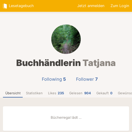
Lesetagebuch
Jetzt anmelden
Zum Login
Buchhändlerin
Tatjana
Following
5
Follower
7
Übersicht
Statistiken
Likes
235
Gelesen
904
Gekauft
0
Gewünsc
Bücherregal lädt …