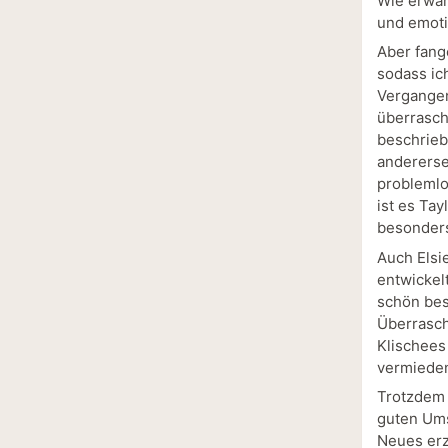
Wie erwar
und emoti
Aber fang
sodass ich
Vergangen
überrasch
beschrieb
andererse
problemlos
ist es Ta
besonders
Auch Elsi
entwickel
schön bes
Überrasch
Klischees
vermieden
Trotzdem 
guten Ums
Neues erzä