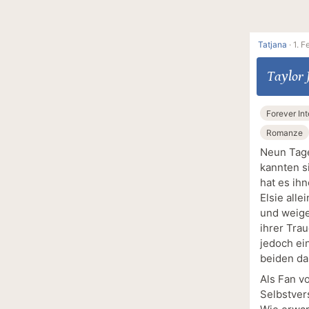
Tatjana
·
1. F
Taylor 
Forever Int
Romanze
Neun Tage 
kannten si
hat es ihn
Elsie alle
und weige
ihrer Trau
jedoch ei
beiden da
Als Fan v
Selbstvers