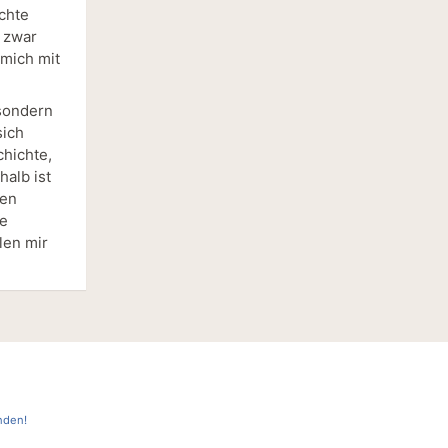
chte
 zwar
 mich mit
 sondern
sich
chichte,
alb ist
den
ie
len mir
nden!