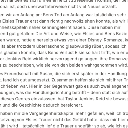
tet handelt es sich um einen leicht zu lesenden Roman, der b
onal ist, doch unerwarteterweise nicht viel Neues erzählt.
en wir am Anfang an: Bens Tod am Anfang war tatsächlich sehr p
 Elsies Trauer erst dann richtig nachvollziehen konnte, als wir 
heitskapiteln näher kennengelernt haben. Diese haben mir
end gut gefallen: Die Art und Weise, wie Elsies und Bens Bezi
en wurde, hatte einerseits etwas von einer Disney-Romanze, 
its aber trotzdem überraschend glaubwürdig rüber, sodass ich
 glauben konnte, dass Bens Verlust Elsie so hart trifft, wie er e
ylor Jenkins Reid wirklich hervorragend gelungen, ihre Romanze
 zu beschrieben, wie sie von den beiden wahrgenommen wird
es Freundschaft mit Susan, die sich erst später in der Handlung
t, fand ich gut umgesetzt. Zusammen helfen sie sich mit ihrer T
chrieben war. Hier in der Gegenwart gab es auch zwei angen
ungen, was die Handlungsrichtung betrifft – denn statt sich auf
 dieses Genres einzulassen, hat Taylor Jenkins Reid sie bewus
 und die Geschichte dadurch bereichert.
haben mir die Vergangenheitskapitel mehr gefallen, weil ich tro
etzung von Elsies Trauer nicht das Gefühl hatte, dass mir hier
hlt wird – tatsächlich lief die Trauer ungefähr so ab, wie ich e