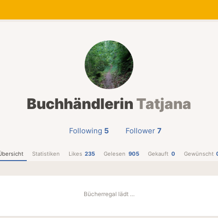
Buchhändlerin
Tatjana
Following
5
Follower
7
Übersicht
Statistiken
Likes
235
Gelesen
905
Gekauft
0
Gewünscht
Bücherregal lädt …