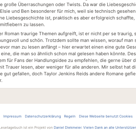
ne große Überraschungen oder Twists. Da war die Liebesgeschi
Elsie und Ben besonderer für mich, weil sie technisch gesehen
ne Liebesgeschichte ist, praktisch es aber erfolgreich schaffte,
mitfiebern zu lassen.
r Roman traurige Themen aufgreift, ist er nicht per se traurig,
nungsvoll und schön. Trotzdem sollte man wissen, worauf man 
 bevor man zu lesen anfängt – hier erwartet einen eine gute Ges
 eine, die man so ähnlich schon mal gelesen haben könnte. Desh
llem für Fans der Handlungsidee zu empfehlen, die gerne über 
t Trauer lesen, aber weniger für alle anderen. Mir selbst hat d
e gut gefallen, doch Taylor Jenkins Reids andere Romane gefie
r.
Impressum
Datenschutzerklärung
Regeln
Diese Webseite benutzt Cookies
Lesetagebuch ist ein Projekt von
Daniel Diekmeier
.
Vielen Dank an alle Unterstütze