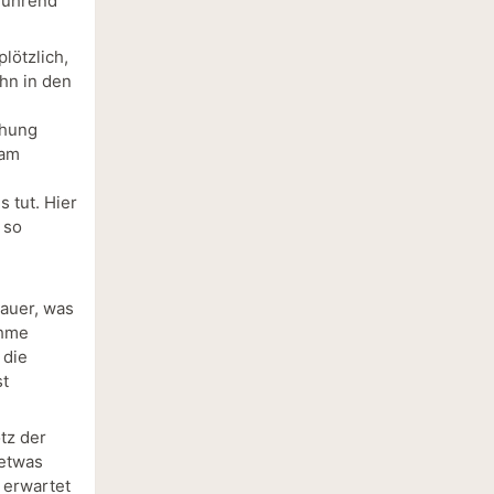
erührend
lötzlich,
ihn in den
ehung
kam
s tut. Hier
 so
.
rauer, was
ehme
 die
st
tz der
 etwas
s erwartet