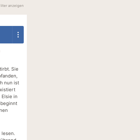
Filter anzeigen
irbt. Sie
pfanden,
h nun ist
xistiert
Elsie in
 beginnt
hnen
 lesen.