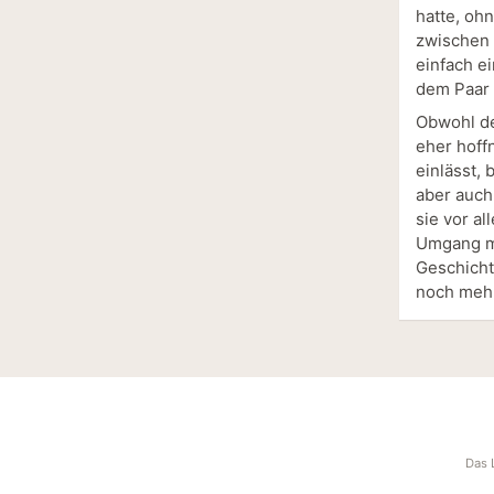
hatte, oh
zwischen 
einfach ei
dem Paar 
Obwohl de
eher hoff
einlässt,
aber auch
sie vor a
Umgang mi
Geschicht
noch meh
Das 