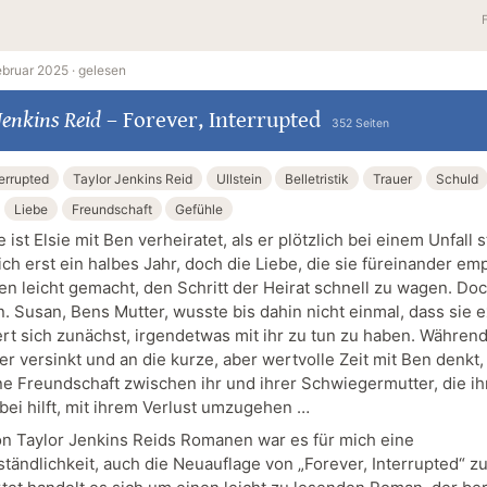
ebruar 2025 ·
gelesen
Jenkins Reid
–
Forever, Interrupted
352 Seiten
errupted
Taylor Jenkins Reid
Ullstein
Belletristik
Trauer
Schuld
Liebe
Freundschaft
Gefühle
ist Elsie mit Ben verheiratet, als er plötzlich bei einem Unfall st
ch erst ein halbes Jahr, doch die Liebe, die sie füreinander em
en leicht gemacht, den Schritt der Heirat schnell zu wagen. Doc
in. Susan, Bens Mutter, wusste bis dahin nicht einmal, dass sie e
rt sich zunächst, irgendetwas mit ihr zu tun zu haben. Während 
er versinkt und an die kurze, aber wertvolle Zeit mit Ben denkt,
ne Freundschaft zwischen ihr und ihrer Schwiegermutter, die i
bei hilft, mit ihrem Verlust umzugehen …
on Taylor Jenkins Reids Romanen war es für mich eine
tändlichkeit, auch die Neuauflage von „Forever, Interrupted“ zu