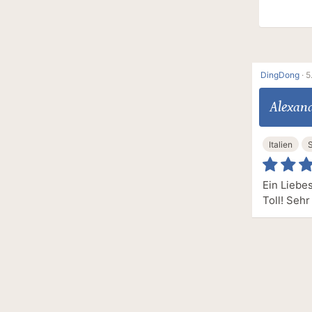
DingDong
·
5
Alexand
Italien
Ein Liebe
Toll! Seh