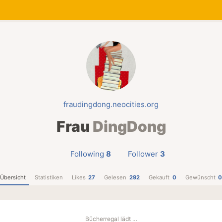
fraudingdong.neocities.org
Frau
DingDong
Following
8
Follower
3
Übersicht
Statistiken
Likes
27
Gelesen
292
Gekauft
0
Gewünscht
Bücherregal lädt …