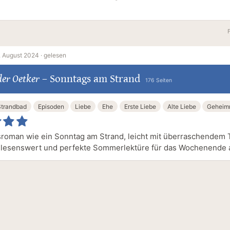
. August 2024 ·
gelesen
er Oetker
–
Sonntags am Strand
176 Seiten
Strandbad
Episoden
Liebe
Ehe
Erste Liebe
Alte Liebe
Geheim
sroman wie ein Sonntag am Strand, leicht mit überraschendem 
r lesenswert und perfekte Sommerlektüre für das Wochenende