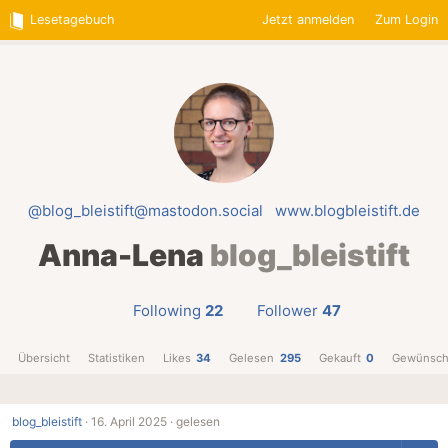
Lesetagebuch
Jetzt anmelden
Zum Login
@blog_bleistift@mastodon.social
www.blogbleistift.de
Anna-Lena
blog_bleistift
Following
22
Follower
47
Übersicht
Statistiken
Likes
34
Gelesen
295
Gekauft
0
Gewünsch
blog_bleistift
·
16. April 2025 ·
gelesen