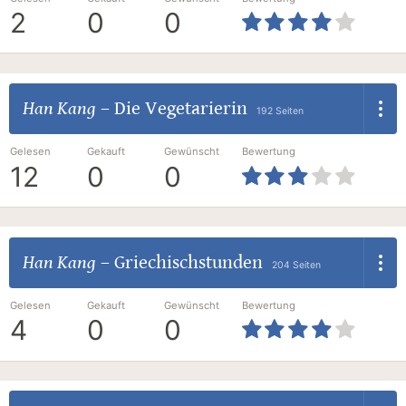
2
0
0
Han Kang
–
Die Vegetarierin
192 Seiten
Gelesen
Gekauft
Gewünscht
Bewertung
12
0
0
Han Kang
–
Griechischstunden
204 Seiten
Gelesen
Gekauft
Gewünscht
Bewertung
4
0
0