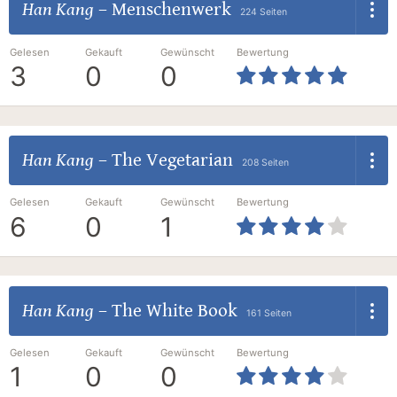
Han Kang
–
Menschenwerk
224 Seiten
Gelesen
Gekauft
Gewünscht
Bewertung
3
0
0
Han Kang
–
The Vegetarian
208 Seiten
Gelesen
Gekauft
Gewünscht
Bewertung
6
0
1
Han Kang
–
The White Book
161 Seiten
Gelesen
Gekauft
Gewünscht
Bewertung
1
0
0