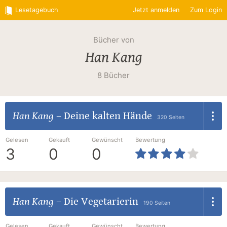
Lesetagebuch
Jetzt anmelden
Zum Login
Bücher von
Han Kang
8 Bücher
Han Kang
–
Deine kalten Hände
320 Seiten
Gelesen
Gekauft
Gewünscht
Bewertung
3
0
0
Han Kang
–
Die Vegetarierin
190 Seiten
Gelesen
Gekauft
Gewünscht
Bewertung