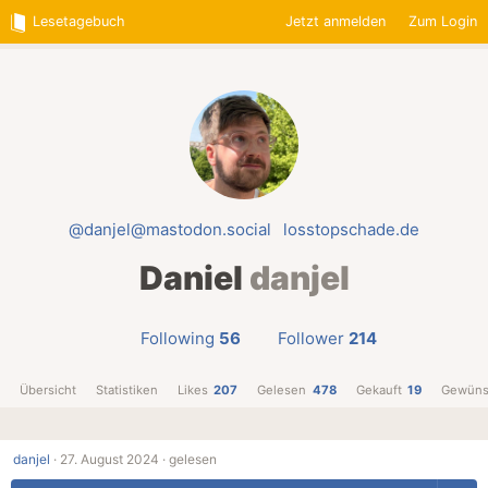
Lesetagebuch
Jetzt anmelden
Zum Login
@danjel@mastodon.social
losstopschade.de
Daniel
danjel
Following
56
Follower
214
Übersicht
Statistiken
Likes
207
Gelesen
478
Gekauft
19
Gewüns
danjel
·
27. August 2024 ·
gelesen