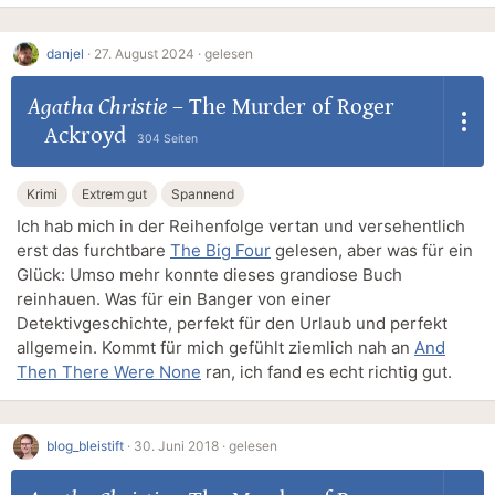
danjel
·
27. August 2024 ·
gelesen
Agatha Christie
–
The Murder of Roger
Ackroyd
304 Seiten
Krimi
Extrem gut
Spannend
Ich hab mich in der Reihenfolge vertan und versehentlich
erst das furchtbare
The Big Four
gelesen, aber was für ein
Glück: Umso mehr konnte dieses grandiose Buch
reinhauen. Was für ein Banger von einer
Detektivgeschichte, perfekt für den Urlaub und perfekt
allgemein. Kommt für mich gefühlt ziemlich nah an
And
Then There Were None
ran, ich fand es echt richtig gut.
blog_bleistift
·
30. Juni 2018 ·
gelesen