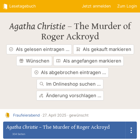
Lesetagebuch
Jetzt anmelden
Zum Login
Agatha Christie
–
The Murder of
Roger Ackroyd
Als gelesen eintragen …
Als gekauft markieren
Wünschen
Als angefangen markieren
Als abgebrochen eintragen …
Im Onlineshop suchen …
Änderung vorschlagen …
Fraufeierabend
·
27. April 2025 ·
gewünscht
Agatha Christie
–
The Murder of Roger Ackroyd
304 Seiten