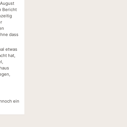
 August
n Bericht
zeitig
er
en
ohne dass
mal etwas
ht hat,
l,
chaus
legen,
ennoch ein