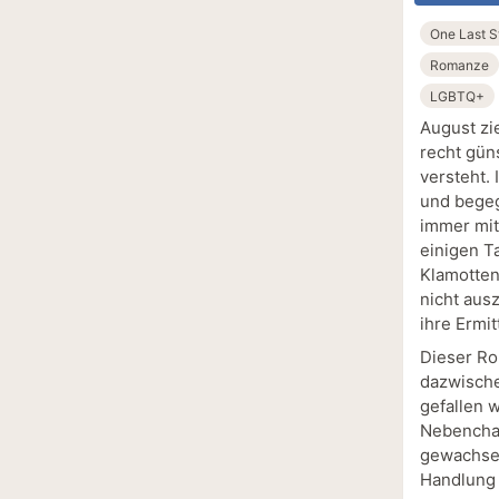
One Last S
Romanze
LGBTQ+
August zi
recht gün
versteht. 
und begeg
immer mit
einigen T
Klamotten
nicht aus
ihre Ermi
Dieser Ro
dazwische
gefallen 
Nebenchar
gewachsen
Handlung 