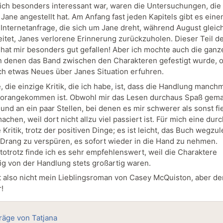
ich besonders interessant war, waren die Untersuchungen, die
Jane angestellt hat. Am Anfang fast jeden Kapitels gibt es eine
 Internetanfrage, die sich um Jane dreht, während August gleich
eitet, Janes verlorene Erinnerung zurückzuholen. Dieser Teil d
hat mir besonders gut gefallen! Aber ich mochte auch die ganz
n denen das Band zwischen den Charakteren gefestigt wurde, 
ch etwas Neues über Janes Situation erfuhren.
, die einzige Kritik, die ich habe, ist, dass die Handlung manch
orangekommen ist. Obwohl mir das Lesen durchaus Spaß gemac
und an ein paar Stellen, bei denen es mir schwerer als sonst fie
chen, weil dort nicht allzu viel passiert ist. Für mich eine dur
 Kritik, trotz der positiven Dinge; es ist leicht, das Buch wegzu
Drang zu verspüren, es sofort wieder in die Hand zu nehmen.
totrotz finde ich es sehr empfehlenswert, weil die Charaktere
g von der Handlung stets großartig waren.
 also nicht mein Lieblingsroman von Casey McQuiston, aber d
!
träge von Tatjana