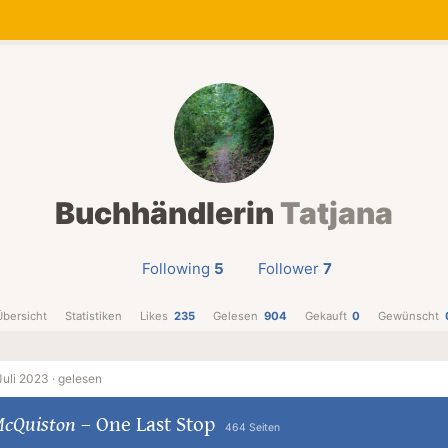
Buchhändlerin
Tatjana
Following
5
Follower
7
Übersicht
Statistiken
Likes
235
Gelesen
904
Gekauft
0
Gewünscht
Juli 2023 ·
gelesen
McQuiston
–
One Last Stop
464 Seiten