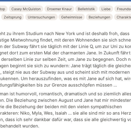
top
Casey McQuiston
Droemer Knaur
Belletristik
Liebe
Freunds
Zeitsprung
Untersuchungen
Geheimnisse
Beziehungen
Charakt
eht zu ihrem Studium nach New York und ist deshalb froh, dass 
stige Mietwohnung findet, mit deren Wohnenden sie sich schnel
In der Subway fährt sie täglich mit der Linie Q, um zur Uni zu 
net dort zum ersten Mal der charmanten Jane. In Zukunft fähr
 derselben Linie zur selben Zeit, um Jane zu begegnen. Doch 
agen beginnt sie sich zu wundern: Jane trägt täglich die gleiche
, steigt nie aus der Subway aus und scheint sich mit modernen
zukennen. Um herauszufinden, was es mit Jane auf sich hat, wi
ttlungsfähigkeiten bis zur Grenze ausschöpfen müssen …
man ist humorvoll, romantisch, dramatisch und so ziemlich alle
n. Die Beziehung zwischen August und Jane hat mir mindesten
wie die Beziehung der beiden mit den vielen sympathischen
akteren: Niko, Myla, Wes, Isaiah … sie alle sind mir so ans Herz
, dass ich sehr dankbar dafür war, dass sie alle gleichwertig v
behandelt wurden.