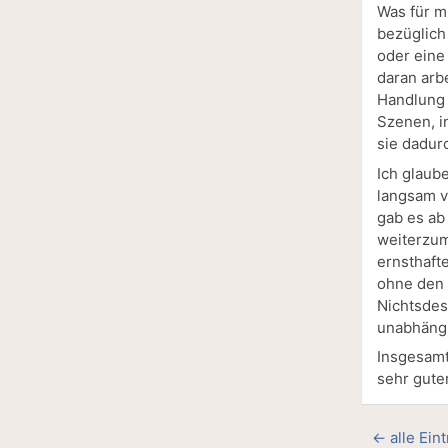
Was für m
bezüglich 
oder eine
daran arb
Handlung 
Szenen, i
sie dadur
Ich glaube
langsam v
gab es ab 
weiterzuma
ernsthafte
ohne den 
Nichtsdes
unabhängi
Insgesamt
sehr guter
← alle Ein