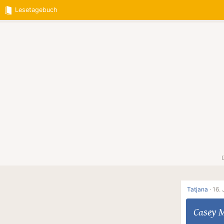
Lesetagebuch
Tatjana
·
16. 
Casey 