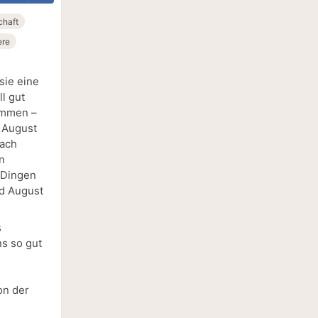
chaft
ere
sie eine
l gut
kommen –
t August
nach
n
 Dingen
rd August
s
s so gut
on der