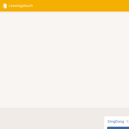
Lesetagebuch
DingDong
·
1