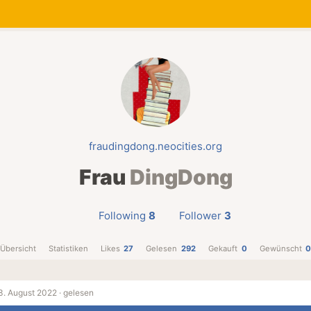
fraudingdong.neocities.org
Frau
DingDong
Following
8
Follower
3
Übersicht
Statistiken
Likes
27
Gelesen
292
Gekauft
0
Gewünscht
3. August 2022 ·
gelesen