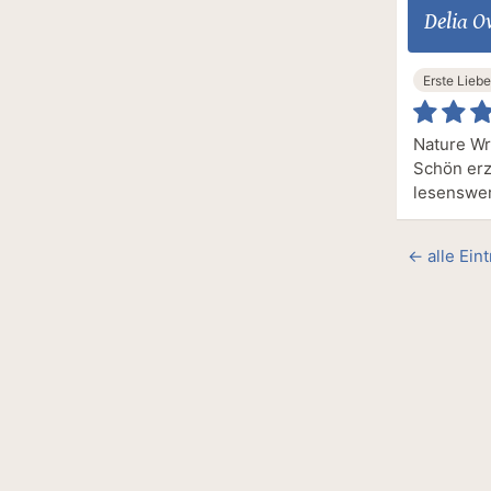
Delia 
Erste Liebe
Nature Wr
Schön erz
lesenswer
← alle Ein