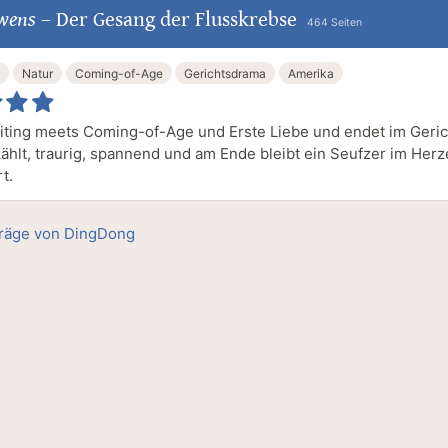
Owens
–
Der Gesang der Flusskrebse
464 Seiten
Natur
Coming-of-Age
Gerichtsdrama
Amerika
iting meets Coming-of-Age und Erste Liebe und endet im Geri
ählt, traurig, spannend und am Ende bleibt ein Seufzer im Herz
t.
träge von DingDong