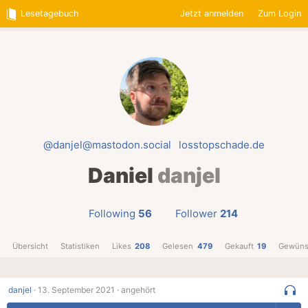
Lesetagebuch
Jetzt anmelden
Zum Login
@danjel@mastodon.social
losstopschade.de
Daniel
danjel
Following
56
Follower
214
Übersicht
Statistiken
Likes
208
Gelesen
479
Gekauft
19
Gewüns
danjel
·
13. September 2021 ·
angehört