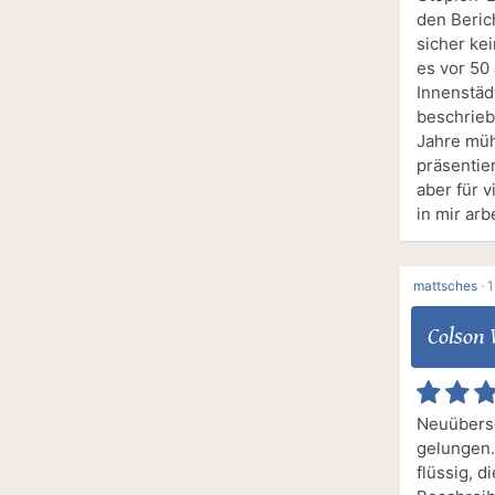
den Beric
sicher kei
es vor 50
Innenstäd
beschrieb
Jahre müh
präsentie
aber für v
in mir arb
mattsches
·
1
Colson
Neuüberse
gelungen.
flüssig, d