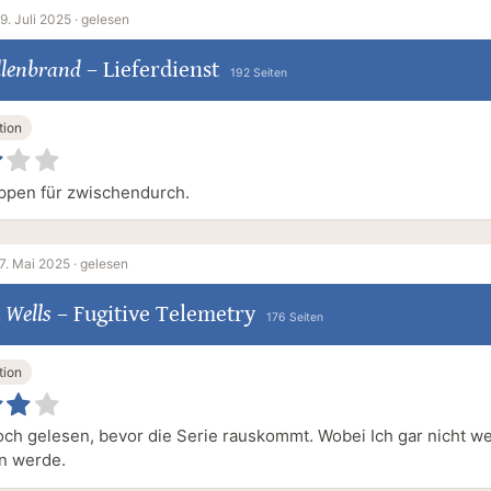
9. Juli 2025 ·
gelesen
llenbrand
–
Lieferdienst
192 Seiten
tion
ppen für zwischendurch.
7. Mai 2025 ·
gelesen
 Wells
–
Fugitive Telemetry
176 Seiten
tion
och gelesen, bevor die Serie rauskommt. Wobei Ich gar nicht we
n werde.