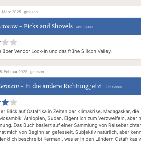
. März 2025 ·
gelesen
octorow
–
Picks and Shovels
400 Seiten
 über Vendor Lock-In und das frühe Silicon Valley.
8. Februar 2025 ·
gelesen
Kermani
–
In die andere Richtung jetzt
272 Seiten
ler Blick auf Ostafrika in Zeiten der Klimakrise. Madagaskar, di
Mosambik, Äthiopien, Sudan. Eigentlich zum Verzweifeln, aber n
nung. Das Buch basiert auf einer Sammlung von Reiseberichte
hat mich von Beginn an gefesselt. Subjektiv natürlich, aber ken
enklich beschreibt Kermani, was er in den Ländern Ostafrikas v