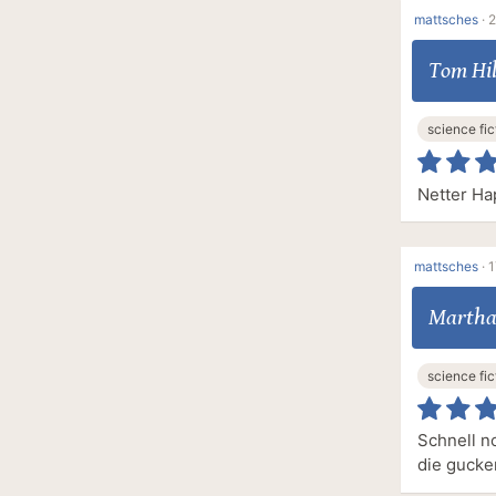
mattsches
·
2
Tom Hi
science fic
Netter Ha
mattsches
·
1
Martha
science fic
Schnell n
die gucke