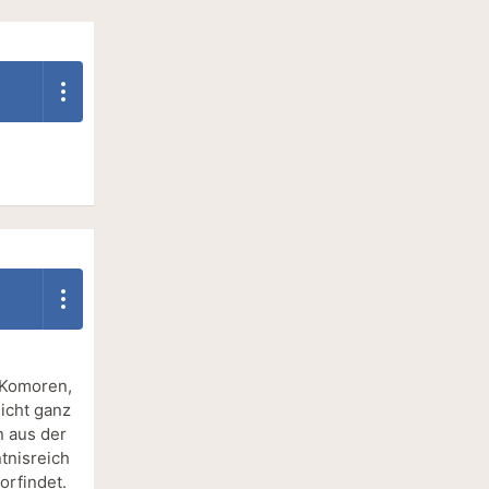
e Komoren,
icht ganz
n aus der
ntnisreich
orfindet.