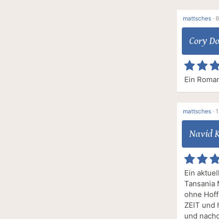
mattsches
·
6
Cory D
Ein Roman
mattsches
·
1
Navid 
Ein aktuel
Tansania 
ohne Hoff
ZEIT und 
und nachd