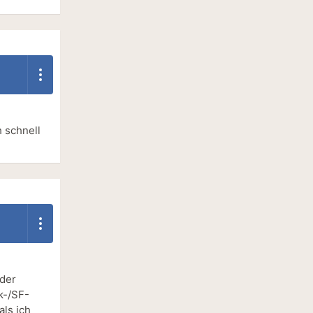
 schnell
 der
k-/SF-
als ich