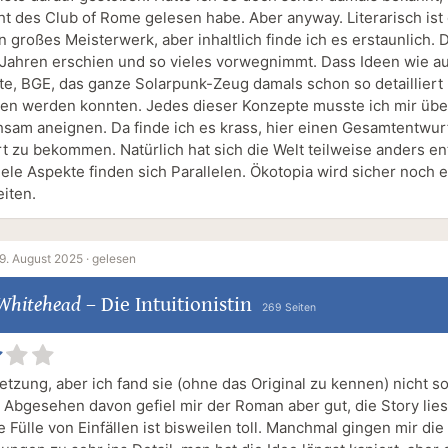
ht des Club of Rome gelesen habe. Aber anyway. Literarisch ist
n großes Meisterwerk, aber inhaltlich finde ich es erstaunlich. 
 Jahren erschien und so vieles vorwegnimmt. Dass Ideen wie au
te, BGE, das ganze Solarpunk-Zeug damals schon so detailliert
en werden konnten. Jedes dieser Konzepte musste ich mir übe
sam aneignen. Da finde ich es krass, hier einen Gesamtentwur
rt zu bekommen. Natürlich hat sich die Welt teilweise anders en
iele Aspekte finden sich Parallelen. Ökotopia wird sicher noch 
eiten.
9. August 2025 ·
gelesen
 Whitehead
–
Die Intuitionistin
269 Seiten
tzung, aber ich fand sie (ohne das Original zu kennen) nicht s
 Abgesehen davon gefiel mir der Roman aber gut, die Story lies
ie Fülle von Einfällen ist bisweilen toll. Manchmal gingen mir die