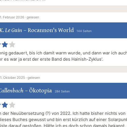
1. Februar 2026 ·
gelesen
K. Le Guin
–
Rocannon's World
144 Seiten
enig gedauert, bis ich damit warm wurde, und dann war ich auch
er es war ja erst der erste Band des Hainish-Zyklus'.
1. Oktober 2025 ·
gelesen
Callenbach
–
Ökotopia
284 Seiten
n der Neuübersetzung (?) von 2022. Ich hatte bisher nichts von
dieses Buches gewusst und bin erst kürzlich auf einer Solarpun
iste darauf gestoßen. Hätte ich es doch schon damals bekannt, 