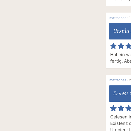
mattsches
·
1
Ursula 
Hat ein w
fertig. Ab
mattsches
·
2
Ernest 
Gelesen i
Existenz 
Utopien-L