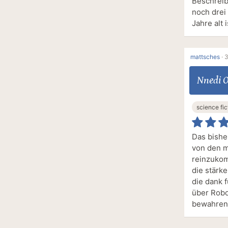
Beschreib
noch drei
Jahre alt 
mattsches
·
3
Nnedi 
science fic
Das bishe
von den m
reinzukom
die stärke
die dank 
über Robo
bewahren 