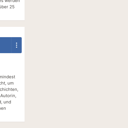
 es werden
über 25
umindest
cht, um
chichten,
 Autorin,
d, und
hen