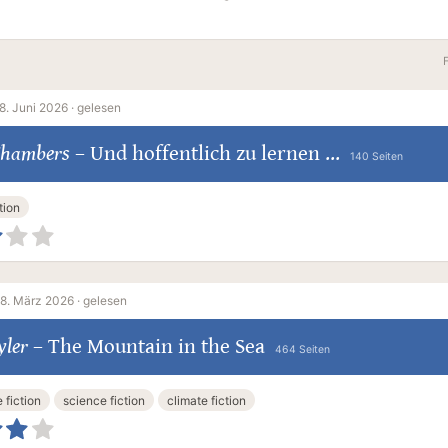
8. Juni 2026 ·
gelesen
Chambers
–
Und hoffentlich zu lernen ...
140 Seiten
tion
8. März 2026 ·
gelesen
yler
–
The Mountain in the Sea
464 Seiten
 fiction
science fiction
climate fiction