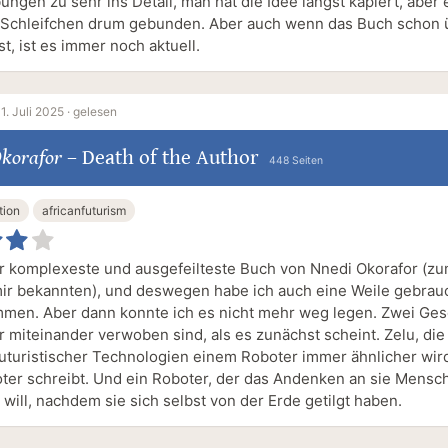
ungen zu sehr ins Detail, man hat die Idee längst kapiert, aber
 Schleifchen drum gebunden. Aber auch wenn das Buch schon 
ist, ist es immer noch aktuell.
1. Juli 2025 ·
gelesen
Okorafor
–
Death of the Author
448 Seiten
tion
africanfuturism
r komplexeste und ausgefeilteste Buch von Nnedi Okorafor (z
ir bekannten), und deswegen habe ich auch eine Weile gebrau
men. Aber dann konnte ich es nicht mehr weg legen. Zwei Ges
r miteinander verwoben sind, als es zunächst scheint. Zelu, die
futuristischer Technologien einem Roboter immer ähnlicher wir
ter schreibt. Und ein Roboter, der das Andenken an sie Mensc
will, nachdem sie sich selbst von der Erde getilgt haben.