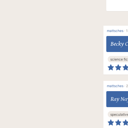
mattsches
·
1
Becky 
science fic
mattsches
·
2
Ray Na
speculative