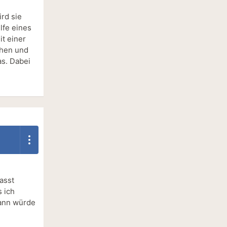
ird sie
lfe eines
it einer
chen und
as. Dabei
asst
s ich
dann würde