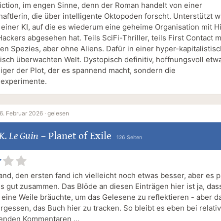
iction, im engen Sinne, denn der Roman handelt von einer
ftlerin, die über intelligente Oktopoden forscht. Unterstützt w
 einer KI, auf die es wiederum eine geheime Organisation mit Hi
ackers abgesehen hat. Teils SciFi-Thriller, teils First Contact m
ten Spezies, aber ohne Aliens. Dafür in einer hyper-kapitalistis
isch überwachten Welt. Dystopisch definitiv, hoffnungsvoll etw
niger der Plot, der es spannend macht, sondern die
experimente.
6. Februar 2026 ·
gelesen
K. Le Guin
–
Planet of Exile
126 Seiten
and, den ersten fand ich vielleicht noch etwas besser, aber es p
es gut zusammen. Das Blöde an diesen Einträgen hier ist ja, das
h eine Weile bräuchte, um das Gelesene zu reflektieren - aber 
ergessen, das Buch hier zu tracken. So bleibt es eben bei relativ
enden Kommentaren ...