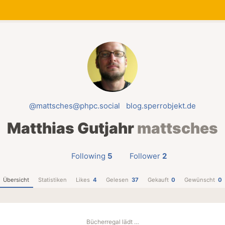
@mattsches@phpc.social
blog.sperrobjekt.de
Matthias Gutjahr
mattsches
Following
5
Follower
2
Übersicht
Statistiken
Likes
4
Gelesen
37
Gekauft
0
Gewünscht
0
Bücherregal lädt …