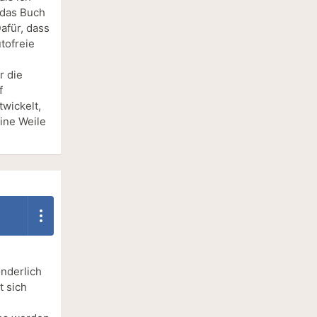
 das Buch
Dafür, dass
tofreie
r die
f
twickelt,
eine Weile
onderlich
t sich