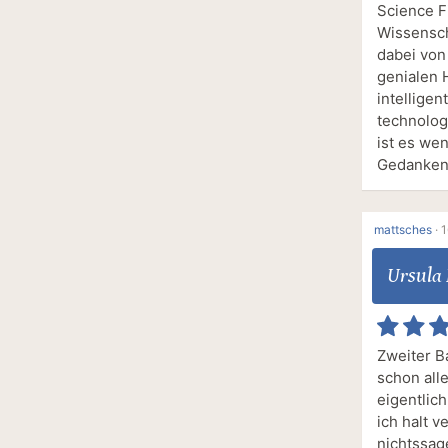
Science F
Wissenscha
dabei von
genialen H
intelligen
technolog
ist es we
Gedanken
mattsches
·
1
Ursula 
Zweiter B
schon all
eigentlic
ich halt v
nichtssag