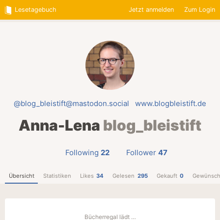
Lesetagebuch
Jetzt anmelden
Zum Login
@blog_bleistift@mastodon.social
www.blogbleistift.de
Anna-Lena
blog_bleistift
Following
22
Follower
47
Übersicht
Statistiken
Likes
34
Gelesen
295
Gekauft
0
Gewünsch
Bücherregal lädt …