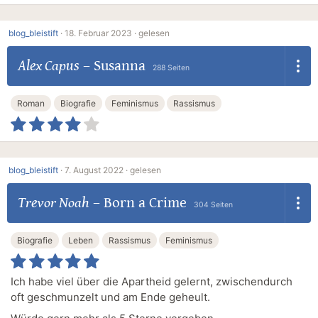
blog_bleistift
·
18. Februar 2023 ·
gelesen
Alex Capus
–
Susanna
288 Seiten
Roman
Biografie
Feminismus
Rassismus
blog_bleistift
·
7. August 2022 ·
gelesen
Trevor Noah
–
Born a Crime
304 Seiten
Biografie
Leben
Rassismus
Feminismus
Ich habe viel über die Apartheid gelernt, zwischendurch
oft geschmunzelt und am Ende geheult.