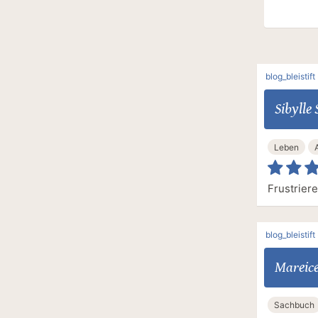
blog_bleistift
Sibylle 
Leben
Frustrier
blog_bleistift
Mareice
Sachbuch