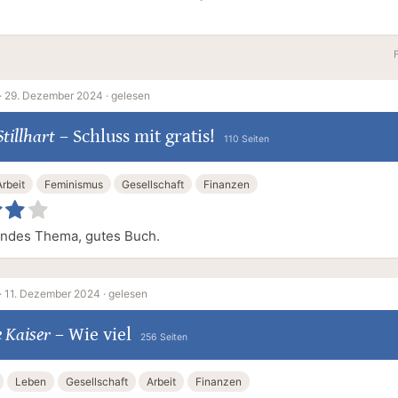
·
29. Dezember 2024 ·
gelesen
Stillhart
–
Schluss mit gratis!
110 Seiten
Arbeit
Feminismus
Gesellschaft
Finanzen
endes Thema, gutes Buch.
·
11. Dezember 2024 ·
gelesen
 Kaiser
–
Wie viel
256 Seiten
Leben
Gesellschaft
Arbeit
Finanzen