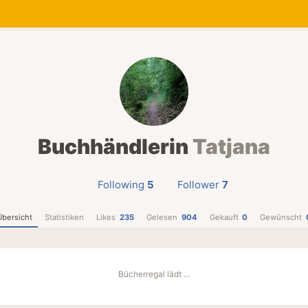
Buchhändlerin
Tatjana
Following
5
Follower
7
Übersicht
Statistiken
Likes
235
Gelesen
904
Gekauft
0
Gewünscht
Bücherregal lädt …