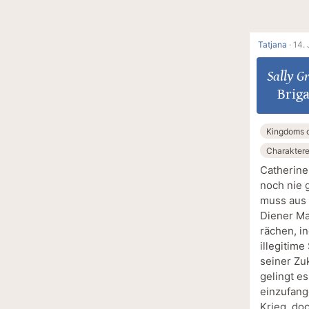
Tatjana
·
14. 
Sally G
Brig
Kingdoms 
Charakter
Catherine
noch nie g
muss aus d
Diener Ma
rächen, i
illegitim
seiner Zu
gelingt e
einzufang
Krieg, do