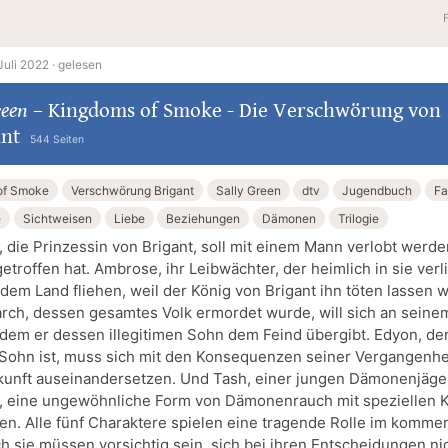
Juli 2022 ·
gelesen
reen
–
Kingdoms of Smoke - Die Verschwörung von
ant
544 Seiten
of Smoke
Verschwörung Brigant
Sally Green
dtv
Jugendbuch
Fa
e
Sichtweisen
Liebe
Beziehungen
Dämonen
Trilogie
, die Prinzessin von Brigant, soll mit einem Mann verlobt werde
etroffen hat. Ambrose, ihr Leibwächter, der heimlich in sie verli
em Land fliehen, weil der König von Brigant ihn töten lassen wi
rch, dessen gesamtes Volk ermordet wurde, will sich an seine
ndem er dessen illegitimen Sohn dem Feind übergibt. Edyon, der
e Sohn ist, muss sich mit den Konsequenzen seiner Vergangenhe
kunft auseinandersetzen. Und Tash, einer jungen Dämonenjäger
s, eine ungewöhnliche Form von Dämonenrauch mit speziellen K
en. Alle fünf Charaktere spielen eine tragende Rolle im komm
ch sie müssen vorsichtig sein, sich bei ihren Entscheidungen ni