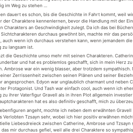
ig im Weg zu stehen …
hen dauert es schon, bis die Geschichte in Fahrt kommt, weil wir
er der Charaktere kennenlernen, bevor die Handlung mit der Ei
en Charakters an Geschwindigkeit zulegt. Da ich das bei Bücher
Sichtcharakteren durchaus gewöhnt bin, machte mir das persö
s, auch wenn ich durchaus verstehen kann, wenn jemandem di
 zu langsam ist.
nzt die Geschichte umso mehr mit seinen Charakteren. Catheri
underbar und hat es problemlos geschafft, sich in mein Herz zu
n. Ambrose war ein wenig blasser, aber trotzdem sympathisch.
seiner Zerrissenheit zwischen seinen Plänen und seiner Bezie
r angesprochen. Edyon war unglaublich charmant und neben C
ster Protagonist. Und Tash war einfach cool, auch wenn ich eher
zu ihrer Vaterfigur Gravell als in ihren Plot allgemein investier
auptcharakteren hat es also definitiv geschafft, mich zu überze
ebenfiguren angeht, mochte ich neben dem erwähnten Gravell
s Verlobten Tzsayn sehr, wobei ich hier positiv erwähnen möch
tielle Liebesdreieck zwischen Catherine, Ambrose und Tzsayn 
 das mir durchaus gefiel, weil alle drei Charaktere so sympathi