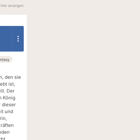
Filter anzeigen
ntasy
n, den sie
ebt ist,
ll. Der
m König
 dieser
it und
in,
räften
enden
cht