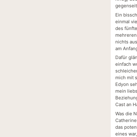
gegenseit
Ein bissc
einmal vi
des fünft
mehreren 
nichts au
am Anfang
Dafür glä
einfach w
schleiche
mich mit 
Edyon seh
mein lieb
Beziehung 
Cast an H
Was die N
Catherine
das poten
eines war,