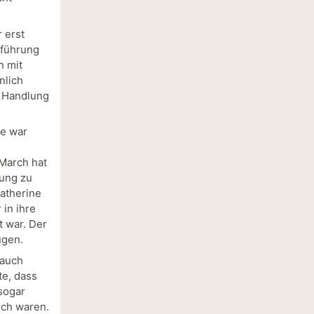
 erst
nführung
n mit
nlich
e Handlung
ne war
 March hat
hung zu
atherine
 in ihre
t war. Der
ugen.
 auch
te, dass
sogar
sch waren.