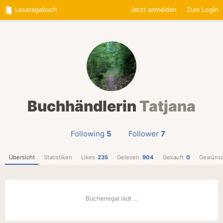
Lesetagebuch
Jetzt anmelden
Zum Login
Buchhändlerin
Tatjana
Following
5
Follower
7
Übersicht
Statistiken
Likes
235
Gelesen
904
Gekauft
0
Gewünsc
Bücherregal lädt …