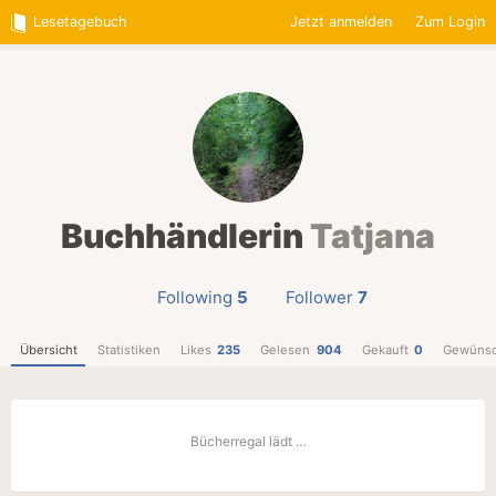
Lesetagebuch
Jetzt anmelden
Zum Login
Buchhändlerin
Tatjana
Following
5
Follower
7
Übersicht
Statistiken
Likes
235
Gelesen
904
Gekauft
0
Gewünsc
Bücherregal lädt …