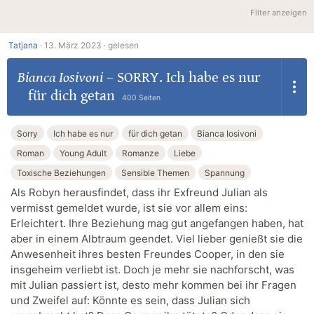
Filter anzeigen
Tatjana
·
13. März 2023 ·
gelesen
Bianca Iosivoni
–
SORRY. Ich habe es nur
für dich getan
400 Seiten
Sorry
Ich habe es nur
für dich getan
Bianca Iosivoni
Roman
Young Adult
Romanze
Liebe
Toxische Beziehungen
Sensible Themen
Spannung
Als Robyn herausfindet, dass ihr Exfreund Julian als
vermisst gemeldet wurde, ist sie vor allem eins:
Erleichtert. Ihre Beziehung mag gut angefangen haben, hat
aber in einem Albtraum geendet. Viel lieber genießt sie die
Anwesenheit ihres besten Freundes Cooper, in den sie
insgeheim verliebt ist. Doch je mehr sie nachforscht, was
mit Julian passiert ist, desto mehr kommen bei ihr Fragen
und Zweifel auf: Könnte es sein, dass Julian sich