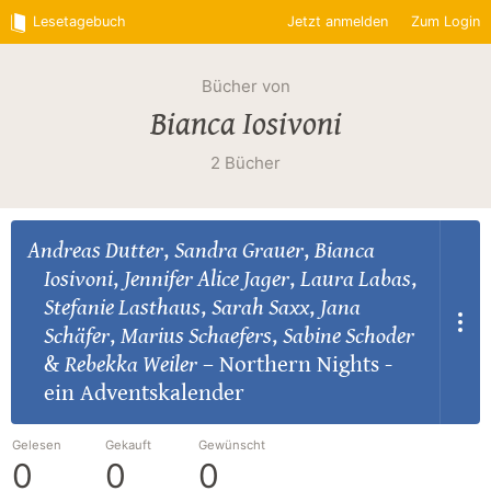
Lesetagebuch
Jetzt anmelden
Zum Login
Bücher von
Bianca Iosivoni
2 Bücher
Andreas Dutter
,
Sandra Grauer
,
Bianca
Iosivoni
,
Jennifer Alice Jager
,
Laura Labas
,
Stefanie Lasthaus
,
Sarah Saxx
,
Jana
Schäfer
,
Marius Schaefers
,
Sabine Schoder
&
Rebekka Weiler
–
Northern Nights -
ein Adventskalender
Gelesen
Gekauft
Gewünscht
0
0
0