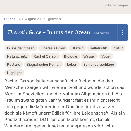
Filter anzeigen
Tatjana
·
20. August 2025 ·
gelesen
Theresia Graw
–
In uns der Ozean
384 Seiten
In uns der Ozean
Theresia Graw
Ullstein
Belletristik
Natur
Naturschutz
Rachel Carson
Biologie
Wasser
Vögel
Pestizid
Biografischer Roman
Leben
Schicksalsschläge
Highlight
Rachel Carson ist leidenschaftliche Biologin, die den
Menschen zeigen will, wie wertvoll und wunderschön das
Meer im Speziellen und die Natur im Allgemeinen ist. Als
Frau im zwanzigsten Jahrhundert fällt es ihr nicht leicht,
sich gegen die Männer in der Domäne durchzusetzen,
doch sie kämpft unermüdlich für ihre Leidenschaft. Als ein
Pestizid namens DDT auf den Markt kommt, das als
Wundermittel gegen Insekten angepriesen wird, wird