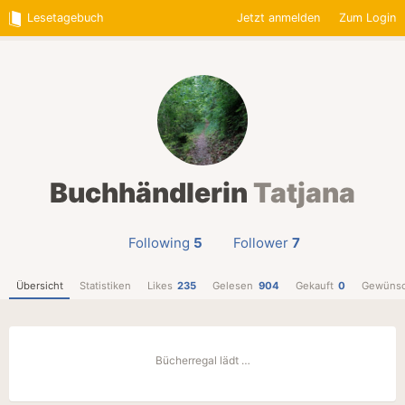
Lesetagebuch
Jetzt anmelden
Zum Login
Buchhändlerin
Tatjana
Following
5
Follower
7
Übersicht
Statistiken
Likes
235
Gelesen
904
Gekauft
0
Gewünsc
Bücherregal lädt …