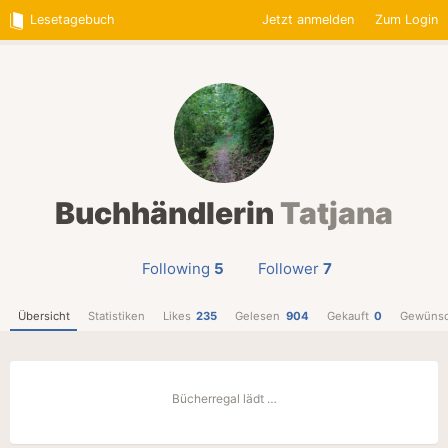
Lesetagebuch
Jetzt anmelden
Zum Login
Buchhändlerin
Tatjana
Following
5
Follower
7
Übersicht
Statistiken
Likes
235
Gelesen
904
Gekauft
0
Gewünsc
Bücherregal lädt …