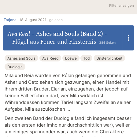
Filter anzeigen
Tatjana
·
18. August 2021 ·
gelesen
Ava Reed
–
Ashes and Souls (Band 2) -
Flügel aus Feuer und Finsternis
384 Seiten
Ashes and Souls
Ava Reed
Loewe
Tod
Unsterblichkeit
Duologie
Mila und Reia wurden von Rólan gefangen genommen und
Asher und Ceto sehen sich gezwungen, einen Handel mit
ihrem dritten Bruder, Elarian, einzugehen, der jedoch auf
keinen Fall erfahren darf, wer Mila wirklich ist.
Währenddessen kommen Tariel langsam Zweifel an seiner
Aufgabe, Mila auszulöschen ...
Den zweiten Band der Duologie fand ich insgesamt besser
als den ersten (der imho nur durchschnittlich war), weil er
um einiges spannender war, auch wenn die Charaktere