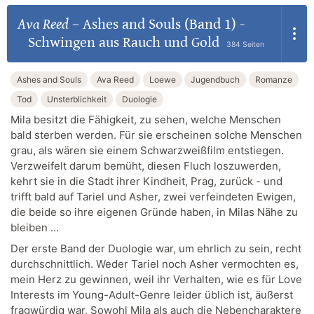
Ava Reed
–
Ashes and Souls (Band 1) -
Schwingen aus Rauch und Gold
384 Seiten
Ashes and Souls
Ava Reed
Loewe
Jugendbuch
Romanze
Tod
Unsterblichkeit
Duologie
Mila besitzt die Fähigkeit, zu sehen, welche Menschen
bald sterben werden. Für sie erscheinen solche Menschen
grau, als wären sie einem Schwarzweißfilm entstiegen.
Verzweifelt darum bemüht, diesen Fluch loszuwerden,
kehrt sie in die Stadt ihrer Kindheit, Prag, zurück - und
trifft bald auf Tariel und Asher, zwei verfeindeten Ewigen,
die beide so ihre eigenen Gründe haben, in Milas Nähe zu
bleiben ...
Der erste Band der Duologie war, um ehrlich zu sein, recht
durchschnittlich. Weder Tariel noch Asher vermochten es,
mein Herz zu gewinnen, weil ihr Verhalten, wie es für Love
Interests im Young-Adult-Genre leider üblich ist, äußerst
fragwürdig war. Sowohl Mila als auch die Nebencharaktere