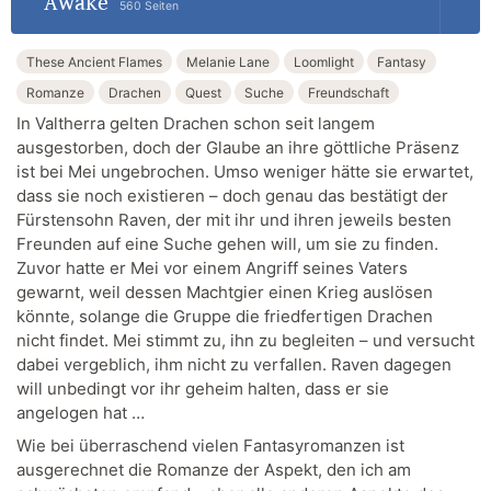
Awake
560 Seiten
These Ancient Flames
Melanie Lane
Loomlight
Fantasy
Romanze
Drachen
Quest
Suche
Freundschaft
In Valtherra gelten Drachen schon seit langem
ausgestorben, doch der Glaube an ihre göttliche Präsenz
ist bei Mei ungebrochen. Umso weniger hätte sie erwartet,
dass sie noch existieren – doch genau das bestätigt der
Fürstensohn Raven, der mit ihr und ihren jeweils besten
Freunden auf eine Suche gehen will, um sie zu finden.
Zuvor hatte er Mei vor einem Angriff seines Vaters
gewarnt, weil dessen Machtgier einen Krieg auslösen
könnte, solange die Gruppe die friedfertigen Drachen
nicht findet. Mei stimmt zu, ihn zu begleiten – und versucht
dabei vergeblich, ihm nicht zu verfallen. Raven dagegen
will unbedingt vor ihr geheim halten, dass er sie
angelogen hat …
Wie bei überraschend vielen Fantasyromanzen ist
ausgerechnet die Romanze der Aspekt, den ich am