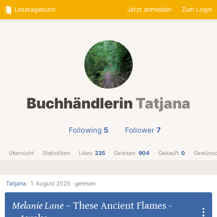
Lesetagebuch
Jetzt anmelden
Zum Login
Buchhändlerin
Tatjana
Following
5
Follower
7
Übersicht
Statistiken
Likes
235
Gelesen
904
Gekauft
0
Gewünsc
Tatjana
·
1. August 2025 ·
gelesen
Melanie Lane
–
These Ancient Flames -