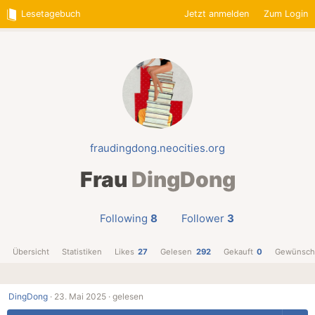
Lesetagebuch
Jetzt anmelden
Zum Login
fraudingdong.neocities.org
Frau
DingDong
Following
8
Follower
3
Übersicht
Statistiken
Likes
27
Gelesen
292
Gekauft
0
Gewünsch
DingDong
·
23. Mai 2025 ·
gelesen