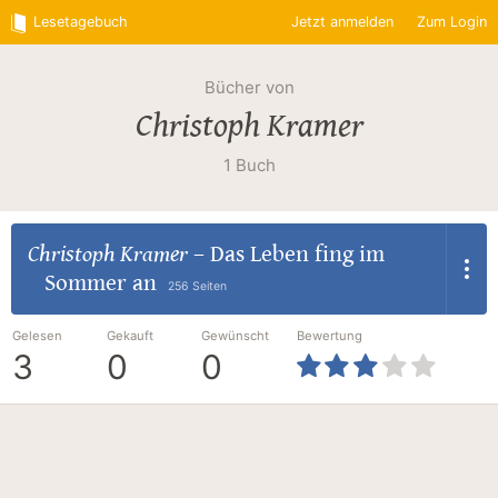
Lesetagebuch
Jetzt anmelden
Zum Login
Bücher von
Christoph Kramer
1 Buch
Christoph Kramer
–
Das Leben fing im
Sommer an
256 Seiten
Gelesen
Gekauft
Gewünscht
Bewertung
3
0
0