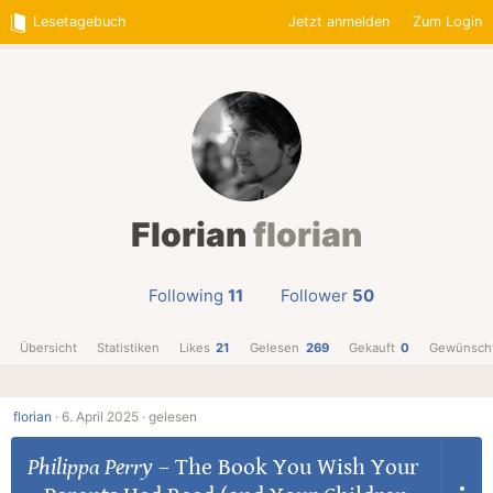
Lesetagebuch
Jetzt anmelden
Zum Login
Florian
florian
Following
11
Follower
50
Übersicht
Statistiken
Likes
21
Gelesen
269
Gekauft
0
Gewünsch
florian
·
6. April 2025 ·
gelesen
Philippa Perry
–
The Book You Wish Your