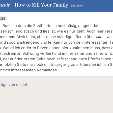
ackie
–
How to Kill Your Family
368 Seiten
ÖBB
n Buch, in dem die Erzählerin so hochnäsig, eingebildet,
erisch, egoistisch und fies ist, wie es nur geht. Auch hier vers
bestimmt Absicht ist, aber diese ständigen Rants über
alles
, wa
ind sooo anstrengend und lenken nur von den interessanten Te
. Wobei ich anderen Rezensionen hier zustimmen muss, dass 
eit extrem an Schwung verliert und immer zäher und zäher wird.
 der auf der ersten Seite noch erfrischend nach Pfefferminze
r letzten Seite nur noch ein trauriger grauer Klumpen ist, ein 
entlich interessanten Romanidee.
träge von danjel