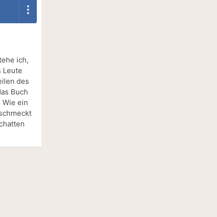
tehe ich,
s Leute
ilen des
das Buch
 Wie ein
 schmeckt
Schatten