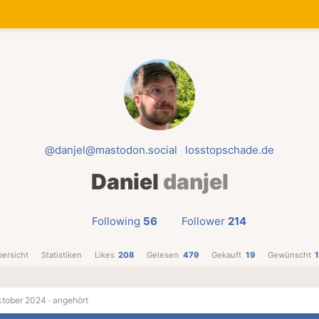
@danjel@mastodon.social
losstopschade.de
Daniel
danjel
Following
56
Follower
214
ersicht
Statistiken
Likes
208
Gelesen
479
Gekauft
19
Gewünscht
ktober 2024 ·
angehört