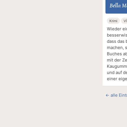
Bella M
Krimi
V
Wieder ei
besserwiss
dass das 
machen, s
Buches ab
mit der Z
Kaugummi,
und auf de
einer eig
← alle Ein