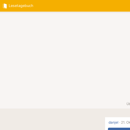
Lesetagebuch
Üb
danjel
·
21. O