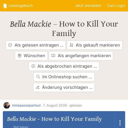
Lesetagebuch
Jetzt anmelden
Zum Login
Bella Mackie
–
How to Kill Your
Family
Als gelesen eintragen …
Als gekauft markieren
Wünschen
Als angefangen markieren
Als abgebrochen eintragen …
Im Onlineshop suchen …
Änderung vorschlagen …
mmepassepartout
·
7. August 2026 ·
gelesen
Bella Mackie
–
How to Kill Your Family
368 Seiten